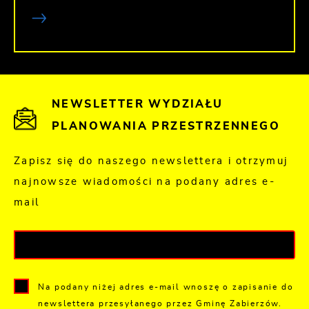
NEWSLETTER WYDZIAŁU
PLANOWANIA PRZESTRZENNEGO
Zapisz się do naszego newslettera i otrzymuj
najnowsze wiadomości na podany adres e-
mail
Na podany niżej adres e-mail wnoszę o zapisanie do
newslettera przesyłanego przez Gminę Zabierzów.