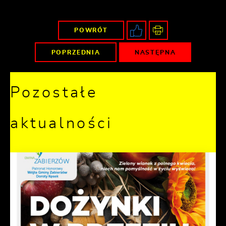
POWRÓT
POPRZEDNIA
NASTĘPNA
Pozostałe
aktualności