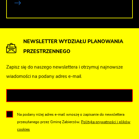
NEWSLETTER WYDZIAŁU PLANOWANIA
PRZESTRZENNEGO
Zapisz się do naszego newslettera i otrzymuj najnowsze
wiadomości na podany adres e-mail
Na podany niżej adres e-mail wnoszę o zapisanie do newslettera
przesyłanego przez Gminę Zabierzów.
Polityka prywatności i plików
cookies