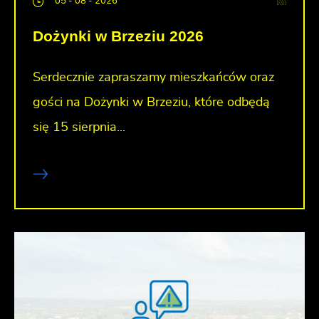
05 - 08 - 2026
Dożynki w Brzeziu 2026
Serdecznie zapraszamy mieszkańców oraz
gości na Dożynki w Brzeziu, które odbędą
się 15 sierpnia...