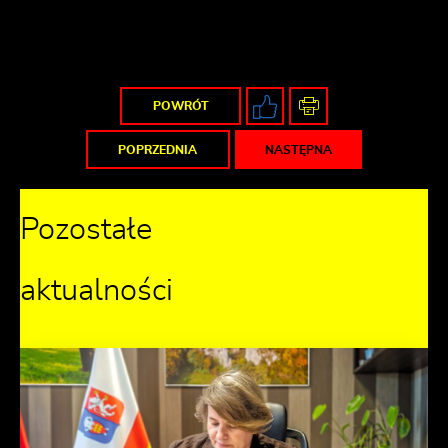
POWRÓT
POPRZEDNIA
NASTĘPNA
Pozostałe
aktualności