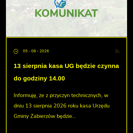
05 - 08 - 2026
13 sierpnia kasa UG będzie czynna
do godziny 14.00
Informuję, że z przyczyn technicznych, w
dniu 13 sierpnia 2026 roku kasa Urzędu
Gminy Zabierzów będzie...