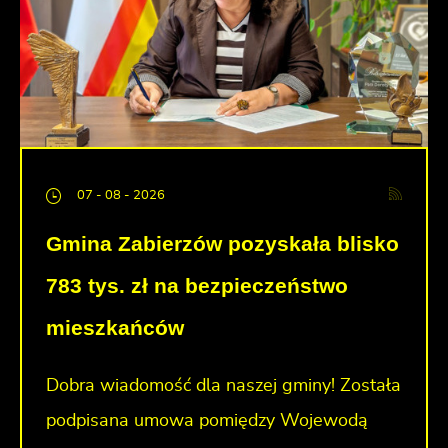
07 - 08 - 2026
Gmina Zabierzów pozyskała blisko
783 tys. zł na bezpieczeństwo
mieszkańców
Dobra wiadomość dla naszej gminy! Została
podpisana umowa pomiędzy Wojewodą