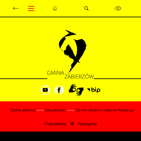
Przejdź do menu.
Przejdź do wyszukiwarki.
Przejdź do treści.
Przejdź do ustawień wielkości czcionki.
Wyłącz wersję kontrastową strony.
Strona główna
Aktualności
16 mln złotych czeka na Wasze pomys
Poprzednia
Następna