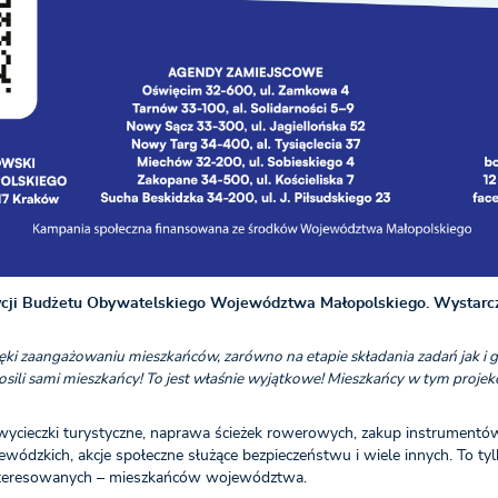
dycji Budżetu Obywatelskiego Województwa Małopolskiego. Wystarcz
ki zaangażowaniu mieszkańców, zarówno na etapie składania zadań jak i g
głosili sami mieszkańcy! To jest właśnie wyjątkowe! Mieszkańcy w tym proj
 wycieczki turystyczne, naprawa ścieżek rowerowych, zakup instrumentó
dzkich, akcje społeczne służące bezpieczeństwu i wiele innych. To tylk
nteresowanych – mieszkańców województwa.