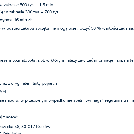
w zakresie 500 tys. – 1,5 mln
ę w zakresie 300 tys. – 700 tys.
ynosi 16 mln zł.
go w postaci zakupu sprzętu nie mogą przekroczyć 50 % wartości zadania.
adresem
bo.malopolska.pl
, w którym należy zawrzeć informacje m.in. na 
az z oryginałem listy poparcia
WM.
ie naboru, w przeciwnym wypadku nie spełni wymagań
regulaminu
i ni
j z agend:
ławicka 56, 30-017 Kraków.
0 Oświęcim.