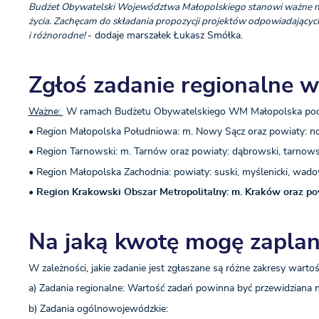
Budżet Obywatelski Województwa Małopolskiego stanowi ważne narzę
życia. Zachęcam do składania propozycji projektów odpowiadających
i różnorodne!
- dodaje marszałek Łukasz Smółka.
Zgłoś zadanie regionalne w
Ważne:
W ramach Budżetu Obywatelskiego WM Małopolska podz
• Region Małopolska Południowa: m. Nowy Sącz oraz powiaty: nowo
• Region Tarnowski: m. Tarnów oraz powiaty: dąbrowski, tarnowski,
• Region Małopolska Zachodnia: powiaty: suski, myślenicki, wadow
• Region Krakowski Obszar Metropolitalny: m. Kraków oraz pow
Na jaką kwotę mogę zapla
W zależności, jakie zadanie jest zgłaszane są różne zakresy wartoś
a) Zadania regionalne: Wartość zadań powinna być przewidziana n
b) Zadania ogólnowojewódzkie: