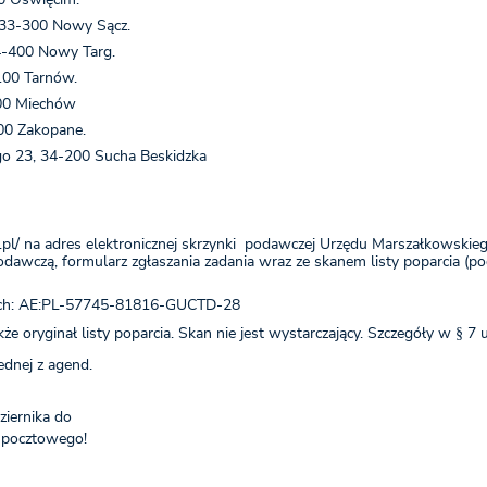
 33-300 Nowy Sącz.
4-400 Nowy Targ.
100 Tarnów.
200 Miechów
00 Zakopane.
ego 23, 34-200 Sucha Beskidzka
.pl/ na adres elektronicznej skrzynki podawczej Urzędu Marszałkows
odawczą, formularz zgłaszania zadania wraz ze skanem listy poparcia (
znych: AE:PL-57745-81816-GUCTD-28
e oryginał listy poparcia. Skan nie jest wystarczający. Szczegóły w § 7 
dnej z agend.
ziernika do
a pocztowego!