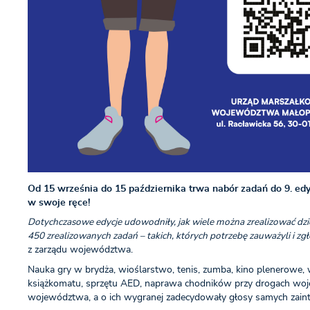
Od 15 września do 15 października trwa nabór zadań do 9. e
w swoje ręce!
Dotychczasowe edycje udowodniły, jak wiele można zrealizować dzię
450 zrealizowanych zadań – takich, których potrzebę zauważyli i z
z zarządu województwa.
Nauka gry w brydża, wioślarstwo, tenis, zumba, kino plenerowe,
książkomatu, sprzętu AED, naprawa chodników przy drogach wojewó
województwa, a o ich wygranej zadecydowały głosy samych zai