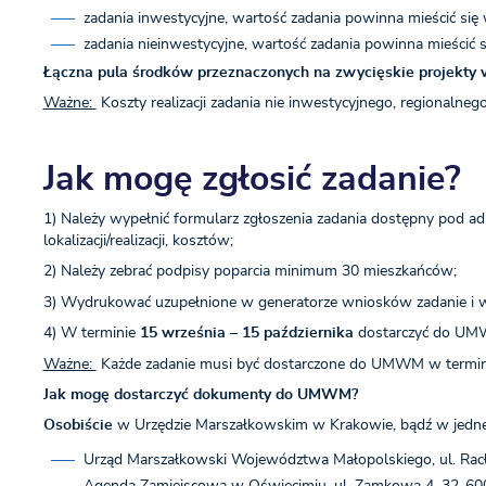
zadania inwestycyjne, wartość zadania powinna mieścić się 
zadania nieinwestycyjne, wartość zadania powinna mieścić si
Łączna pula środków przeznaczonych na zwycięskie projekty w
Ważne:
Koszty realizacji zadania nie inwestycyjnego, regionalne
Jak mogę zgłosić zadanie?
1) Należy wypełnić formularz zgłoszenia zadania dostępny pod 
lokalizacji/realizacji, kosztów;
2) Należy zebrać podpisy poparcia minimum 30 mieszkańców;
3) Wydrukować uzupełnione w generatorze wniosków zadanie i wr
4) W terminie
15 września – 15 października
dostarczyć do UM
Ważne:
Każde zadanie musi być dostarczone do UMWM w termin
Jak mogę dostarczyć dokumenty do UMWM?
Osobiście
w Urzędzie Marszałkowskim w Krakowie, bądź w jedne
Urząd Marszałkowski Województwa Małopolskiego, ul. Rac
Agenda Zamiejscowa w Oświęcimiu, ul. Zamkowa 4, 32-60