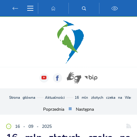
Przejdź do menu.
Przejdź do wyszukiwarki.
Przejdź do treści.
Przejdź do ustawień wielkości czcionki.
Włącz wersję kontrastową strony.
Strona główna
Aktualności
16 mln złotych czeka na Wasze 
Poprzednia
Następna
16 - 09 - 2025