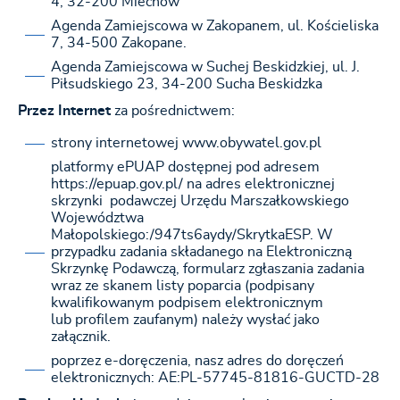
4, 32-200 Miechów
Agenda Zamiejscowa w Zakopanem, ul. Kościeliska
7, 34-500 Zakopane.
Agenda Zamiejscowa w Suchej Beskidzkiej, ul. J.
Piłsudskiego 23, 34-200 Sucha Beskidzka
Przez Internet
za pośrednictwem:
strony internetowej www.obywatel.gov.pl
platformy ePUAP dostępnej pod adresem
https://epuap.gov.pl/ na adres elektronicznej
skrzynki podawczej Urzędu Marszałkowskiego
Województwa
Małopolskiego:/947ts6aydy/SkrytkaESP. W
przypadku zadania składanego na Elektroniczną
Skrzynkę Podawczą, formularz zgłaszania zadania
wraz ze skanem listy poparcia (podpisany
kwalifikowanym podpisem elektronicznym
lub profilem zaufanym) należy wysłać jako
załącznik.
poprzez e-doręczenia, nasz adres do doręczeń
elektronicznych: AE:PL-57745-81816-GUCTD-28