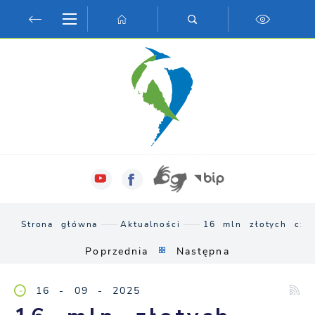
Przejdź do menu.
Przejdź do wyszukiwarki.
Przejdź do treści.
Przejdź do ustawień wielkości czcionki.
Włącz wersję kontrastową strony.
Strona główna
Aktualności
16 mln złotych cze
Poprzednia
Następna
16 - 09 - 2025