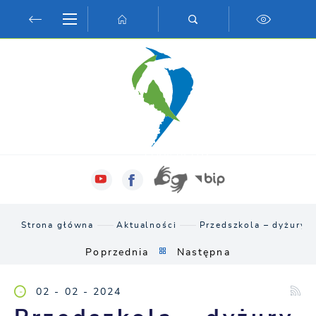
Przejdź do menu.
Przejdź do wyszukiwarki.
Przejdź do treści.
Przejdź do ustawień wielkości czcionki.
Włącz wersję kontrastową strony.
Strona główna
Aktualności
Przedszkola – dyżury 
Poprzednia
Następna
02 - 02 - 2024