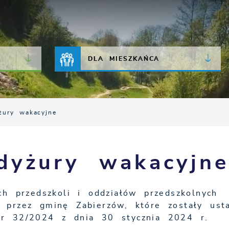
JAKOŚĆ POWIETRZA
LIVE CAMERA
DLA MIESZKAŃCA
żury wakacyjne
dyżury wakacyjn
h przedszkoli i oddziałów przedszkolnych
przez gminę Zabierzów, które zostały ust
r 32/2024 z dnia 30 stycznia 2024 r.