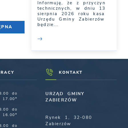
Informuję, że z przyczyn
technicznych, w dniu 13
sierpnia 2026 roku kasa
Urzędu Gminy Zabierzów
będzie...
ĘPNA
PRACY
KONTAKT
8.00 do
URZĄD GMINY
17.00*
ZABIERZÓW
8.00 do
16.00*
Rynek 1, 32-080
Zabierzów
8.00 do