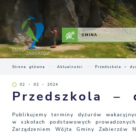
Przejdź do menu.
Przejdź do wyszukiwarki.
Przejdź do treści.
Przejdź do ustawień wielkości czcionki.
Włącz wersję kontrastową strony.
ZAŁATW SPRAWĘ
KONTAKT
GMINA
Strona główna
Aktualności
Przedszkola – dy
02 - 02 - 2024
Przedszkola – 
Publikujemy terminy dyżurów wakacyjnyc
w szkołach podstawowych prowadzonych 
Zarządzeniem Wójta Gminy Zabierzów N