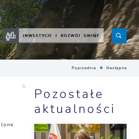
INWESTYCJE I ROZWÓJ GMINY
Poprzednia
Następna
Pozostałe
e
aktualności
alone