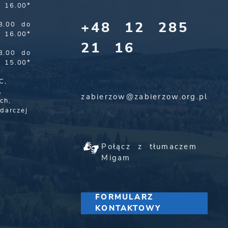
16.00*
+48 12 285
8.00 do
16.00*
21 16
8.00 do
15.00*
C,
,
zabierzow@zabierzow.org.pl
ch,
darczej
Połącz z tłumaczem
Migam
FORMULARZ
KONTAKTOWY