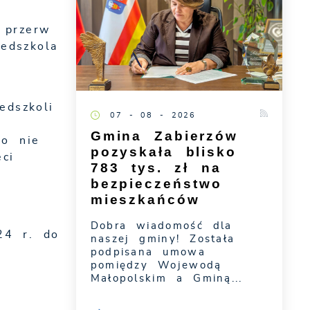
 przerw
edszkola
edszkoli
07 - 08 - 2026
Gmina Zabierzów
go nie
pozyskała blisko
ci
783 tys. zł na
bezpieczeństwo
mieszkańców
Dobra wiadomość dla
24 r. do
naszej gminy! Została
podpisana umowa
pomiędzy Wojewodą
Małopolskim a Gminą...