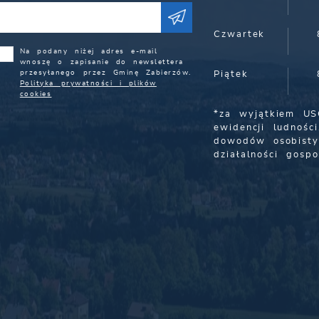
Czwartek
Na podany niżej adres e-mail
wnoszę o zapisanie do newslettera
przesyłanego przez Gminę Zabierzów.
Piątek
Polityka prywatności i plików
cookies
*za wyjątkiem US
ewidencji ludności
dowodów osobisty
działalności gospo