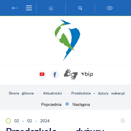
Przejdź do menu.
Przejdź do wyszukiwarki.
Przejdź do treści.
Przejdź do ustawień wielkości czcionki.
Włącz wersję kontrastową strony.
Strona główna
Aktualności
Przedszkola – dyżury wakacyjne
Poprzednia
Następna
02 - 02 - 2024