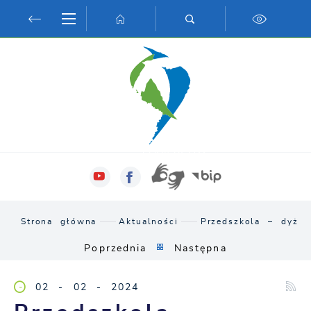
Przejdź do menu.
Przejdź do wyszukiwarki.
Przejdź do treści.
Przejdź do ustawień wielkości czcionki.
Włącz wersję kontrastową strony.
Strona główna
Aktualności
Przedszkola – dyżur
Poprzednia
Następna
02 - 02 - 2024