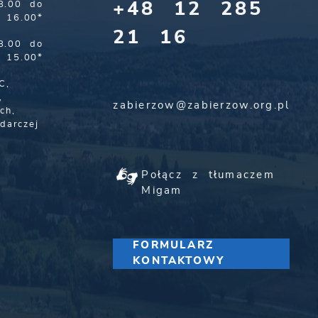
+48 12 285
8.00 do
16.00*
21 16
8.00 do
15.00*
C,
,
zabierzow@zabierzow.org.pl
ch,
darczej
Połącz z tłumaczem
Migam
FORMULARZ
KONTAKTOWY