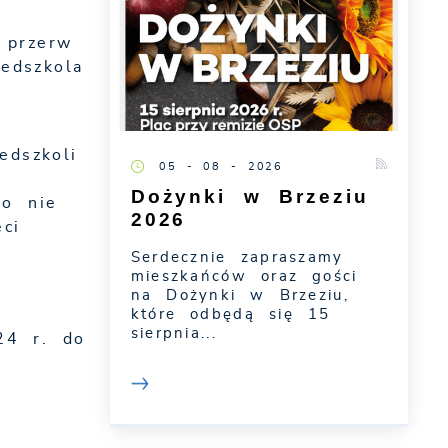
 przerw
edszkola
edszkoli
05 - 08 - 2026
Dożynki w Brzeziu
go nie
2026
ci
Serdecznie zapraszamy
mieszkańców oraz gości
na Dożynki w Brzeziu,
które odbędą się 15
sierpnia...
24 r. do