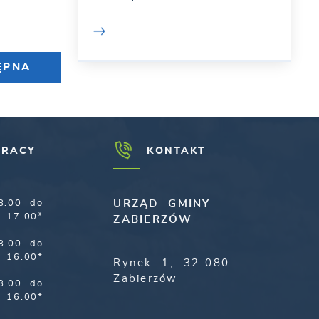
ĘPNA
PRACY
KONTAKT
8.00 do
URZĄD GMINY
17.00*
ZABIERZÓW
8.00 do
16.00*
Rynek 1, 32-080
Zabierzów
8.00 do
16.00*