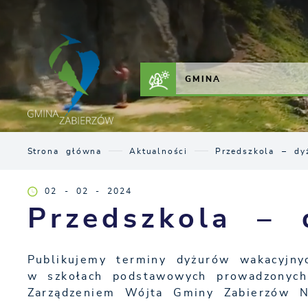
Przejdź do menu.
Przejdź do wyszukiwarki.
Przejdź do treści.
Przejdź do ustawień wielkości czcionki.
Włącz wersję kontrastową strony.
ZAŁATW SPRAWĘ
KONTAKT
GMINA
Strona główna
Aktualności
Przedszkola – dy
02 - 02 - 2024
Przedszkola – 
Publikujemy terminy dyżurów wakacyjnyc
w szkołach podstawowych prowadzonych 
Zarządzeniem Wójta Gminy Zabierzów N