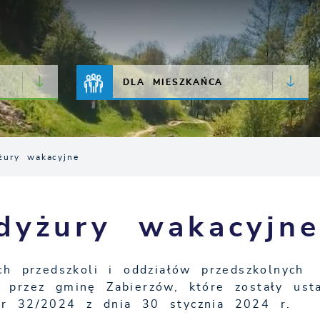
JAKOŚĆ POWIETRZA
LIVE CAMERA
DLA MIESZKAŃCA
żury wakacyjne
dyżury wakacyjn
h przedszkoli i oddziałów przedszkolnych
przez gminę Zabierzów, które zostały ust
r 32/2024 z dnia 30 stycznia 2024 r.