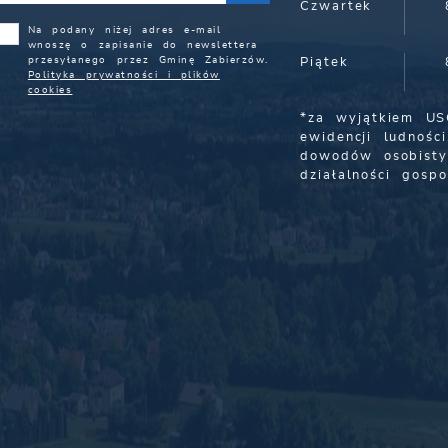
Czwartek
Na podany niżej adres e-mail
wnoszę o zapisanie do newslettera
przesyłanego przez Gminę Zabierzów.
Piątek
Polityka prywatności i plików
cookies
*za wyjątkiem US
ewidencji ludności
dowodów osobisty
działalności gospo