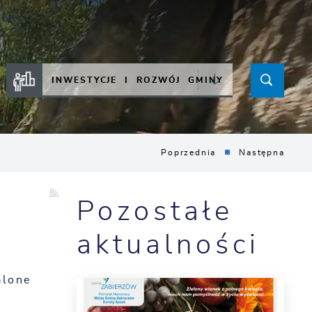
INWESTYCJE I ROZWÓJ GMINY
Poprzednia
Następna
Pozostałe
e
aktualności
alone