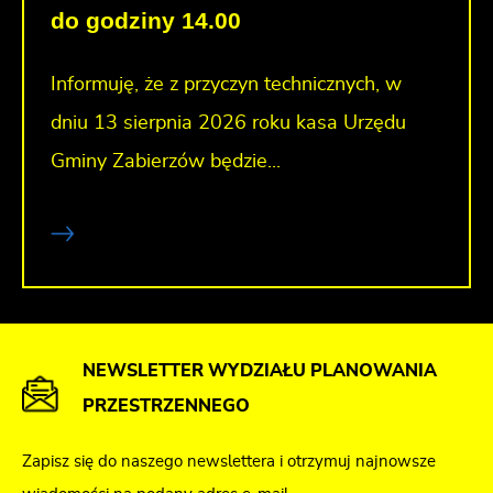
do godziny 14.00
Informuję, że z przyczyn technicznych, w
dniu 13 sierpnia 2026 roku kasa Urzędu
Gminy Zabierzów będzie...
NEWSLETTER WYDZIAŁU PLANOWANIA
PRZESTRZENNEGO
Zapisz się do naszego newslettera i otrzymuj najnowsze