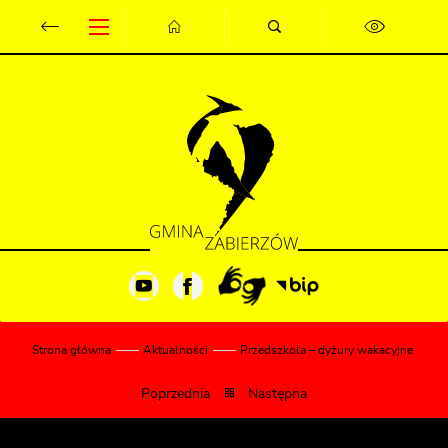
Przejdź do menu.
Przejdź do wyszukiwarki.
Przejdź do treści.
Przejdź do ustawień wielkości czcionki.
Wyłącz wersję kontrastową strony.
Strona główna
Aktualności
Przedszkola – dyżury wakacyjne
Poprzednia
Następna