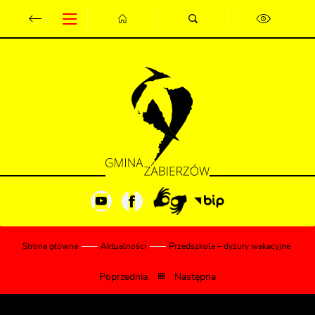
Przejdź do menu.
Przejdź do wyszukiwarki.
Przejdź do treści.
Przejdź do ustawień wielkości czcionki.
Wyłącz wersję kontrastową strony.
Strona główna
Aktualności
Przedszkola – dyżury wakacyjne
Poprzednia
Następna