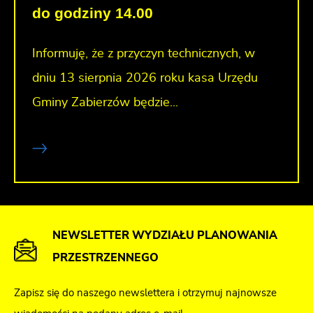
do godziny 14.00
Informuję, że z przyczyn technicznych, w
dniu 13 sierpnia 2026 roku kasa Urzędu
Gminy Zabierzów będzie...
NEWSLETTER WYDZIAŁU PLANOWANIA
PRZESTRZENNEGO
Zapisz się do naszego newslettera i otrzymuj najnowsze