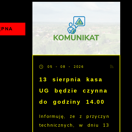
ĘPNA
05 - 08 - 2026
13 sierpnia kasa
UG będzie czynna
do godziny 14.00
Informuję, że z przyczyn
technicznych, w dniu 13