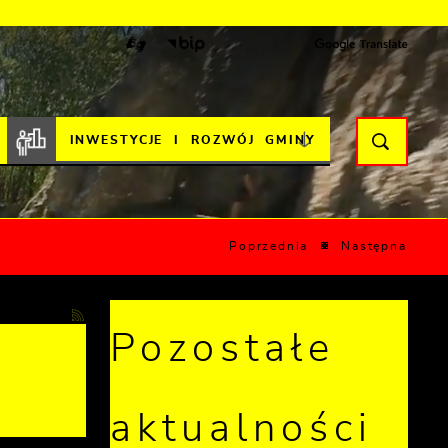
INWESTYCJE I ROZWÓJ GMINY
Poprzednia
Następna
Pozostałe
e
aktualności