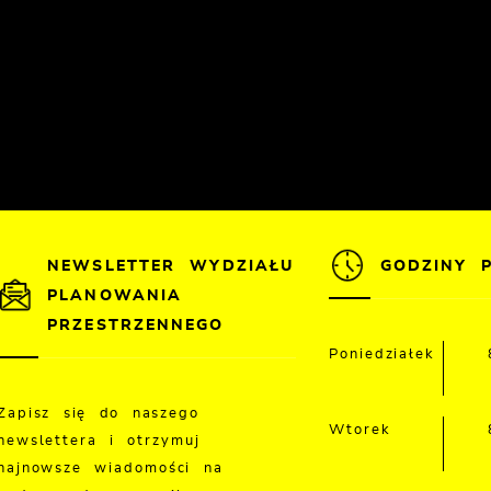
NEWSLETTER WYDZIAŁU
GODZINY 
PLANOWANIA
PRZESTRZENNEGO
Poniedziałek
Zapisz się do naszego
Wtorek
newslettera i otrzymuj
najnowsze wiadomości na