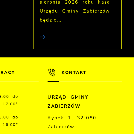
sierpnia 2026 roku kasa
Urzędu Gminy Zabierzów
będzie...
PRACY
KONTAKT
8.00 do
URZĄD GMINY
17.00*
ZABIERZÓW
8.00 do
Rynek 1, 32-080
16.00*
Zabierzów