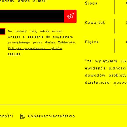
podany adres e-mail
Środa
Czwartek
Na podany niżej adres e-mail
wnoszę o zapisanie do newslettera
Piątek
przesyłanego przez Gminę Zabierzów.
Polityka prywatności i plików
cookies
*za wyjątkiem US
ewidencji ludności
dowodów osobisty
działalności gospo
pności
Cyberbezpieczeństwo