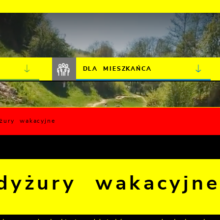
JAKOŚĆ POWIETRZA
LIVE CAMERA
DLA MIESZKAŃCA
żury wakacyjne
dyżury wakacyjn