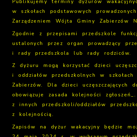
Publikujemy terminy dyżurów wakacyjnyc
w szkołach podstawowych prowadzonych 
Zarządzeniem Wójta Gminy Zabierzów N
Zgodnie z przepisami przedszkole funkc
ustalonych przez organ prowadzący prz
i rady przedszkola lub rady rodziców.
Z dyżuru mogą korzystać dzieci uczęsz
i oddziałów przedszkolnych w szkołac
Zabierzów. Dla dzieci uczęszczających 
obowiązuje zasada kolejności zgłoszeń_
z innych przedszkoli/oddziałów przedsz
z kolejnością.
Zapisów na dyżur wakacyjny będzie m
24 maja 2024 r. w wybranym przedszk