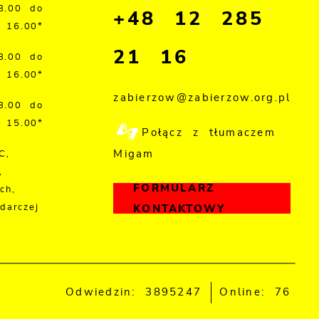
8.00 do
+48 12 285
16.00*
21 16
8.00 do
16.00*
zabierzow@zabierzow.org.pl
8.00 do
15.00*
Połącz z tłumaczem
Migam
C,
,
FORMULARZ
ch,
darczej
KONTAKTOWY
Odwiedzin: 3895247
Online: 76