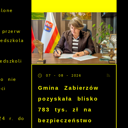
alone
 przerw
edszkola
edszkoli
07 - 08 - 2026
go nie
Gmina Zabierzów
ci
pozyskała blisko
783 tys. zł na
24 r. do
bezpieczeństwo