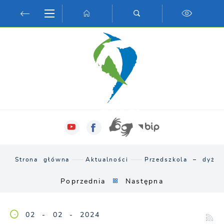
Przejdź do menu.
Przejdź do wyszukiwarki.
Przejdź do treści.
Przejdź do ustawień wielkości czcionki.
Włącz wersję kontrastową strony.
Strona główna
Aktualności
Przedszkola – dyżur
Poprzednia
Następna
02 - 02 - 2024