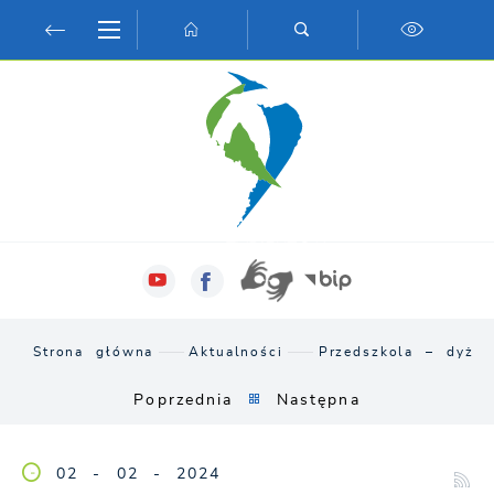
Przejdź do menu.
Przejdź do wyszukiwarki.
Przejdź do treści.
Przejdź do ustawień wielkości czcionki.
Włącz wersję kontrastową strony.
Strona główna
Aktualności
Przedszkola – dyżur
Poprzednia
Następna
02 - 02 - 2024