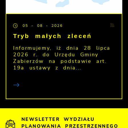
05 - 08 - 2026
Tryb małych zleceń
Informujemy, iż dnia 28 lipca
2026 r. do Urzędu Gminy
Zabierzów na podstawie art.
19a ustawy z dnia...
NEWSLETTER WYDZIAŁU
PLANOWANIA PRZESTRZENNEGO