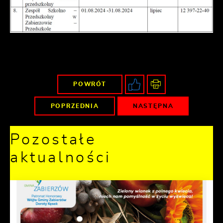
POWRÓT
POPRZEDNIA
NASTĘPNA
Pozostałe
aktualności