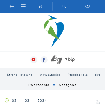
Przejdź do menu.
Przejdź do wyszukiwarki.
Przejdź do treści.
Przejdź do ustawień wielkości czcionki.
Włącz wersję kontrastową strony.
Strona główna
Aktualności
Przedszkola – dyżur
Poprzednia
Następna
02 - 02 - 2024