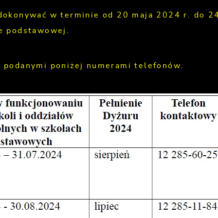
dokonywać w terminie od 20 maja 2024 r. do 2
le podstawowej.
 podanymi poniżej numerami telefonów.