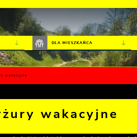
JAKOŚĆ POWIETRZA
LIVE CAMERA
DLA MIESZKAŃCA
ry wakacyjne
yżury wakacyjne