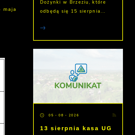
Dożynki w Brzeziu, które
4 maja
odbędą się 15 sierpnia...
05 - 08 - 2026
13 sierpnia kasa UG