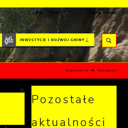
INWESTYCJE I ROZWÓJ GMINY
Poprzednia
Następna
Pozostałe
aktualności