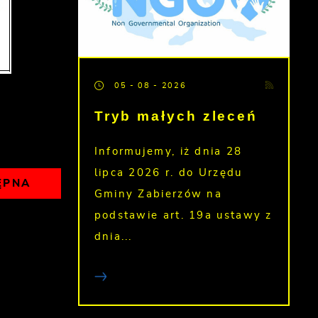
05 - 08 - 2026
Tryb małych zleceń
Informujemy, iż dnia 28
lipca 2026 r. do Urzędu
ĘPNA
Gminy Zabierzów na
podstawie art. 19a ustawy z
dnia...