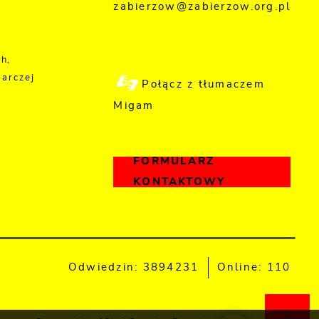
zabierzow@zabierzow.org.pl
,
h,
darczej
Połącz z tłumaczem
Migam
FORMULARZ
KONTAKTOWY
Odwiedzin: 3894231
Online: 110