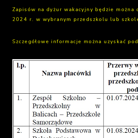
Zapisów na dyżur wakacyjny będzie można 
2024 r. w wybranym przedszkolu lub szko
Szczegółowe informacje można uzyskać pod