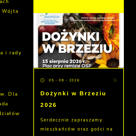
łach
m Wójta
a i rady
05 - 08 - 2026
Dożynki w Brzeziu
w. Dla
2026
ada
działów
Serdecznie zapraszamy
mieszkańców oraz gości na