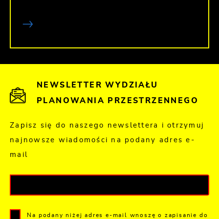
NEWSLETTER WYDZIAŁU
PLANOWANIA PRZESTRZENNEGO
Zapisz się do naszego newslettera i otrzymuj
najnowsze wiadomości na podany adres e-
mail
Na podany niżej adres e-mail wnoszę o zapisanie do