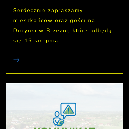
Serdecznie zapraszamy
mieszkańców oraz gości na
Dożynki w Brzeziu, które odbędą
się 15 sierpnia...