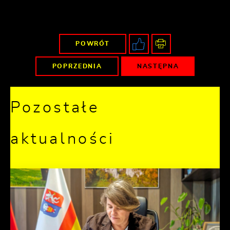
POWRÓT
POPRZEDNIA
NASTĘPNA
Pozostałe
aktualności