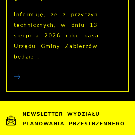
Informuję, że z przyczyn
technicznych, w dniu 13
sierpnia 2026 roku kasa
Urzędu Gminy Zabierzów
będzie...
NEWSLETTER WYDZIAŁU
PLANOWANIA PRZESTRZENNEGO