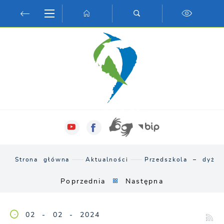
Przejdź do menu.
Przejdź do wyszukiwarki.
Przejdź do treści.
Przejdź do ustawień wielkości czcionki.
Włącz wersję kontrastową strony.
Strona główna
Aktualności
Przedszkola – dyżur
Poprzednia
Następna
02 - 02 - 2024