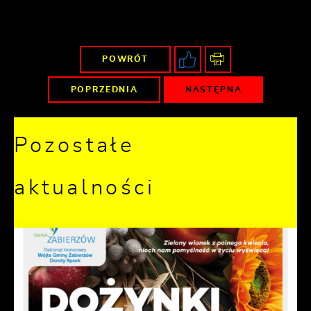
POWRÓT
POPRZEDNIA
NASTĘPNA
Pozostałe
aktualności