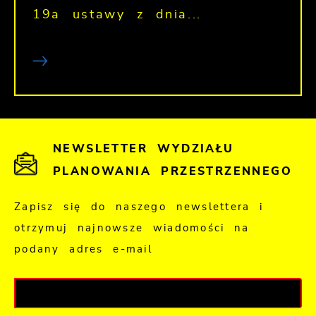
19a ustawy z dnia...
NEWSLETTER WYDZIAŁU
PLANOWANIA PRZESTRZENNEGO
Zapisz się do naszego newslettera i
otrzymuj najnowsze wiadomości na
podany adres e-mail