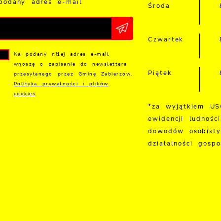
podany adres e-mail
Środa
Czwartek
Na podany niżej adres e-mail
wnoszę o zapisanie do newslettera
Piątek
przesyłanego przez Gminę Zabierzów.
Polityka prywatności i plików
cookies
*za wyjątkiem US
ewidencji ludności
dowodów osobisty
działalności gospo