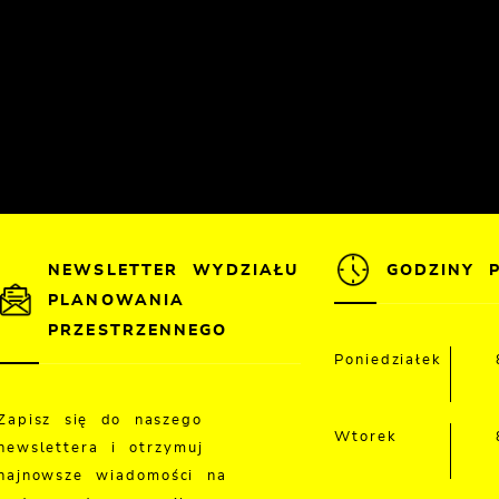
NEWSLETTER WYDZIAŁU
GODZINY 
PLANOWANIA
PRZESTRZENNEGO
Poniedziałek
Zapisz się do naszego
Wtorek
newslettera i otrzymuj
najnowsze wiadomości na