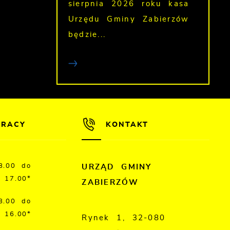
sierpnia 2026 roku kasa
Urzędu Gminy Zabierzów
będzie...
PRACY
KONTAKT
8.00 do
URZĄD GMINY
17.00*
ZABIERZÓW
8.00 do
16.00*
Rynek 1, 32-080