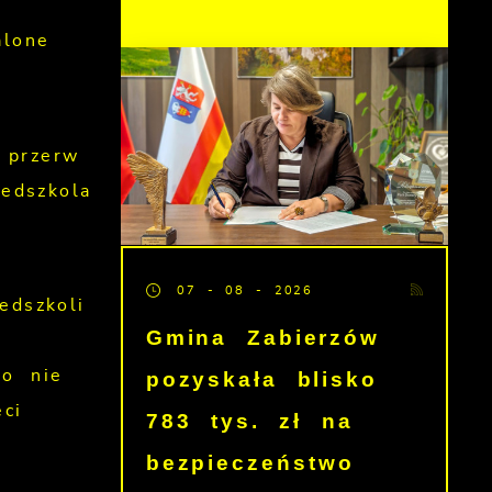
alone
 przerw
edszkola
07 - 08 - 2026
edszkoli
Gmina Zabierzów
pozyskała blisko
go nie
ci
783 tys. zł na
bezpieczeństwo