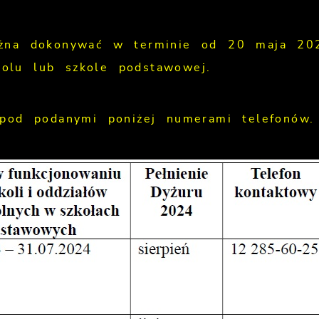
ożna dokonywać w terminie od 20 maja 20
olu lub szkole podstawowej.
pod podanymi poniżej numerami telefonów.