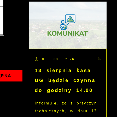
05 - 08 - 2026
13 sierpnia kasa
ĘPNA
UG będzie czynna
do godziny 14.00
Informuję, że z przyczyn
technicznych, w dniu 13