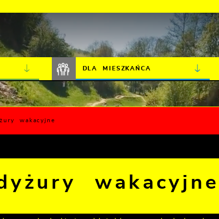
JAKOŚĆ POWIETRZA
LIVE CAMERA
DLA MIESZKAŃCA
żury wakacyjne
dyżury wakacyjn