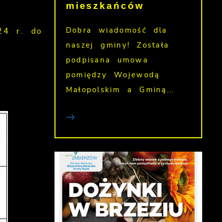
mieszkańców
Dobra wiadomość dla
24 r. do
naszej gminy! Została
podpisana umowa
pomiędzy Wojewodą
Małopolskim a Gminą...