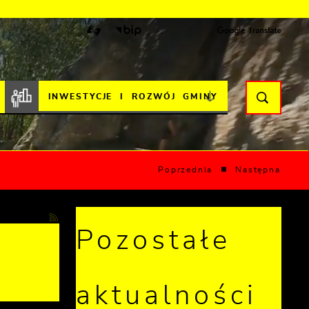
INWESTYCJE I ROZWÓJ GMINY
Poprzednia
Następna
Pozostałe
e
aktualności