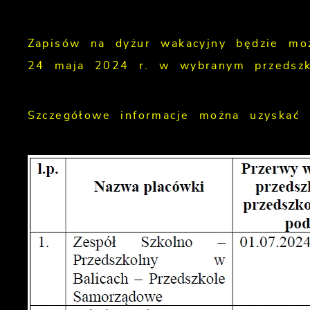
Zapisów na dyżur wakacyjny będzie m
24 maja 2024 r. w wybranym przedszk
Szczegółowe informacje można uzyskać 