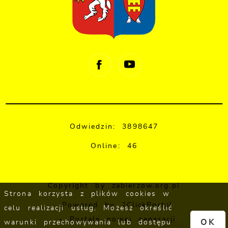
Odwiedzin: 3898647
Online: 46
Copyright by zabierzow.org.pl
Strona korzysta z plików cookies w
Powered by
2ClickPortal
celu realizacji usług. Możesz określić
- Portale nowej generacji
OK
warunki przechowywania lub dostępu