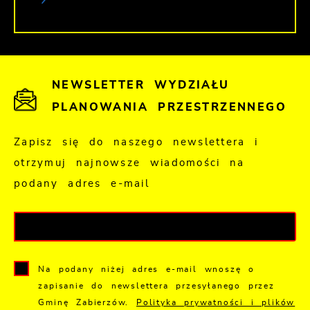
NEWSLETTER WYDZIAŁU
PLANOWANIA PRZESTRZENNEGO
Zapisz się do naszego newslettera i
otrzymuj najnowsze wiadomości na
podany adres e-mail
Na podany niżej adres e-mail wnoszę o
zapisanie do newslettera przesyłanego przez
Gminę Zabierzów.
Polityka prywatności i plików