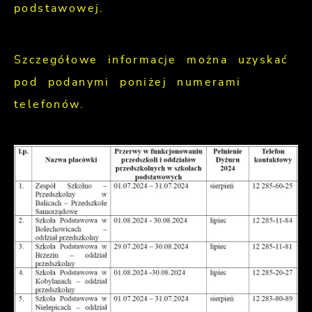
podstawowej.
Szczegółowe informacje można uzyskać
pod podanymi poniżej numerami
telefonów.