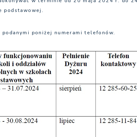
dokonywać w terminie od 20 maja 2024 r. do 2
le podstawowej.
 podanymi poniżej numerami telefonów.