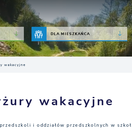
JAKOŚĆ POWIETRZA
LIVE CAMERA
DLA MIESZKAŃCA
ry wakacyjne
yżury wakacyjne
rzedszkoli i oddziałów przedszkolnych w szko