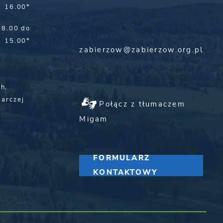
16.00*
8.00 do
15.00*
zabierzow@zabierzow.org.pl
,
h,
darczej
Połącz z tłumaczem
Migam
FORMULARZ
KONTAKTOWY