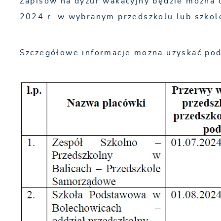
Zapisów na dyżur wakacyjny będzie można 
2024 r. w wybranym przedszkolu lub szko
Szczegółowe informacje można uzyskać pod