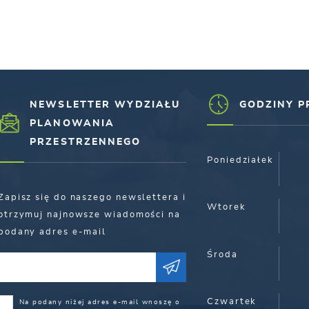
NEWSLETTER WYDZIAŁU
GODZINY P
PLANOWANIA
PRZESTRZENNEGO
Poniedziałek
Zapisz się do naszego newslettera i
Wtorek
otrzymuj najnowsze wiadomości na
podany adres e-mail
Środa
Czwartek
Na podany niżej adres e-mail wnoszę o