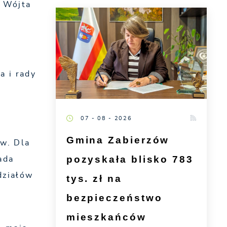
m Wójta
a i rady
07 - 08 - 2026
Gmina Zabierzów
w. Dla
pozyskała blisko 783
ada
działów
tys. zł na
bezpieczeństwo
mieszkańców