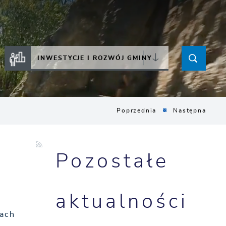
INWESTYCJE I ROZWÓJ GMINY
Poprzednia
Następna
Pozostałe
aktualności
łach