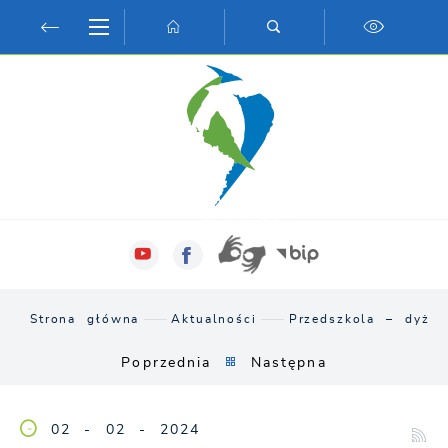
Przejdź do menu.
Przejdź do wyszukiwarki.
Przejdź do treści.
Przejdź do ustawień wielkości czcionki.
Włącz wersję kontrastową strony.
Strona główna
Aktualności
Przedszkola – dyżur
Poprzednia
Następna
02 - 02 - 2024