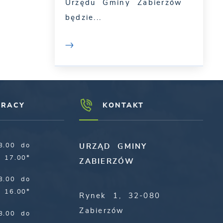
Urzędu Gminy Zabierzów
będzie...
PRACY
KONTAKT
8.00 do
URZĄD GMINY
17.00*
ZABIERZÓW
8.00 do
16.00*
Rynek 1, 32-080
Zabierzów
8.00 do