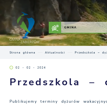
Przejdź do menu.
Przejdź do wyszukiwarki.
Przejdź do treści.
Przejdź do ustawień wielkości czcionki.
Włącz wersję kontrastową strony.
ZAŁATW SPRAWĘ
KONTAKT
GMINA
Strona główna
Aktualności
Przedszkola – dy
02 - 02 - 2024
Przedszkola – 
Publikujemy terminy dyżurów wakacyjnyc