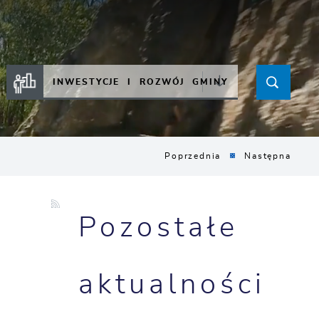
INWESTYCJE I ROZWÓJ GMINY
Poprzednia
Następna
Pozostałe
e
aktualności