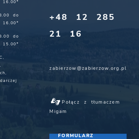
16.00*
+48 12 285
8.00 do
16.00*
21 16
8.00 do
15.00*
C,
,
zabierzow@zabierzow.org.pl
ch,
darczej
Połącz z tłumaczem
Migam
FORMULARZ