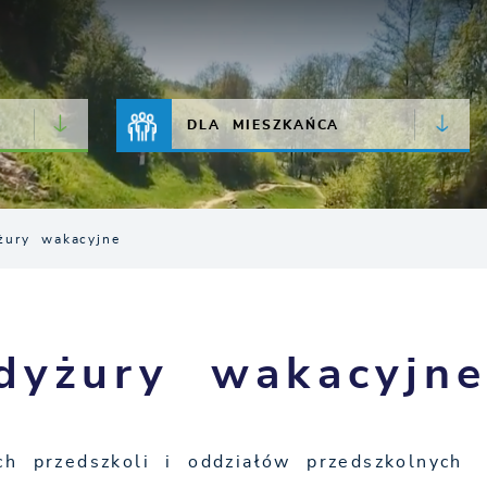
JAKOŚĆ POWIETRZA
LIVE CAMERA
DLA MIESZKAŃCA
żury wakacyjne
dyżury wakacyjn
h przedszkoli i oddziałów przedszkolnych