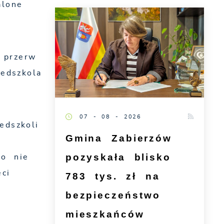
alone
 przerw
edszkola
07 - 08 - 2026
edszkoli
Gmina Zabierzów
pozyskała blisko
go nie
ci
783 tys. zł na
bezpieczeństwo
mieszkańców