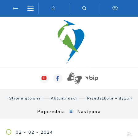
Przejdź do menu.
Przejdź do wyszukiwarki.
Przejdź do treści.
Przejdź do ustawień wielkości czcionki.
Włącz wersję kontrastową strony.
Strona główna
Aktualności
Przedszkola – dyżury 
Poprzednia
Następna
02 - 02 - 2024