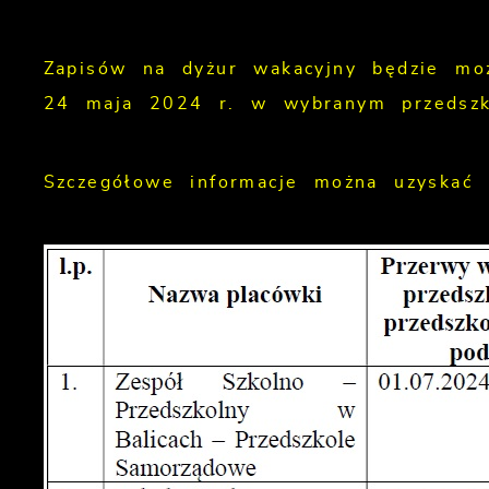
Zapisów na dyżur wakacyjny będzie m
24 maja 2024 r. w wybranym przedszk
Szczegółowe informacje można uzyskać 