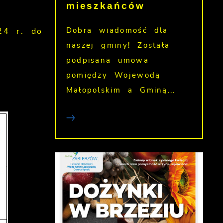
mieszkańców
Dobra wiadomość dla
24 r. do
naszej gminy! Została
podpisana umowa
pomiędzy Wojewodą
Małopolskim a Gminą...