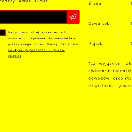
podany adres e-mail
Środa
Czwartek
Na podany niżej adres e-mail
wnoszę o zapisanie do newslettera
Piątek
przesyłanego przez Gminę Zabierzów.
Polityka prywatności i plików
cookies
*za wyjątkiem US
ewidencji ludności
dowodów osobisty
działalności gospo