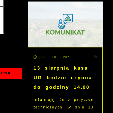
05 - 08 - 2026
13 sierpnia kasa
ĘPNA
UG będzie czynna
do godziny 14.00
Informuję, że z przyczyn
technicznych, w dniu 13