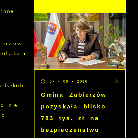
alone
 przerw
edszkola
07 - 08 - 2026
edszkoli
Gmina Zabierzów
pozyskała blisko
go nie
ci
783 tys. zł na
bezpieczeństwo