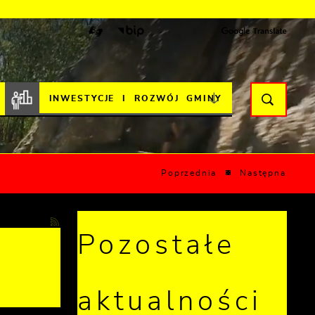
INWESTYCJE I ROZWÓJ GMINY
Poprzednia
Następna
Pozostałe
e
aktualności