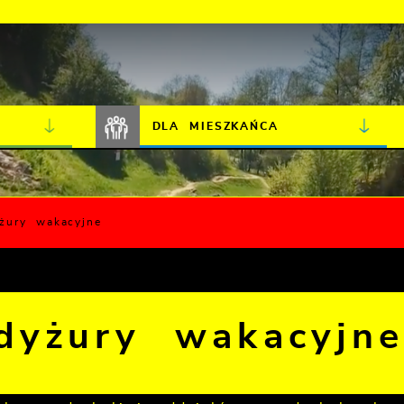
JAKOŚĆ POWIETRZA
LIVE CAMERA
DLA MIESZKAŃCA
żury wakacyjne
dyżury wakacyjn