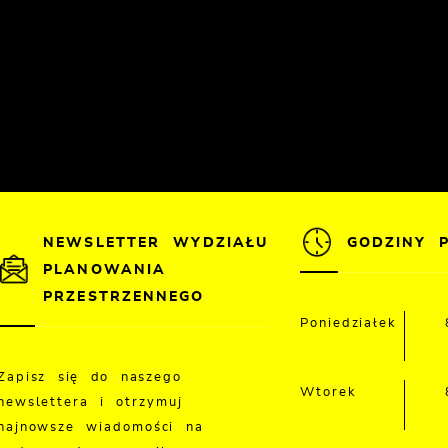
NEWSLETTER WYDZIAŁU
GODZINY 
PLANOWANIA
PRZESTRZENNEGO
Poniedziałek
Zapisz się do naszego
Wtorek
newslettera i otrzymuj
najnowsze wiadomości na