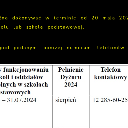
ożna dokonywać w terminie od 20 maja 20
olu lub szkole podstawowej.
pod podanymi poniżej numerami telefonów.