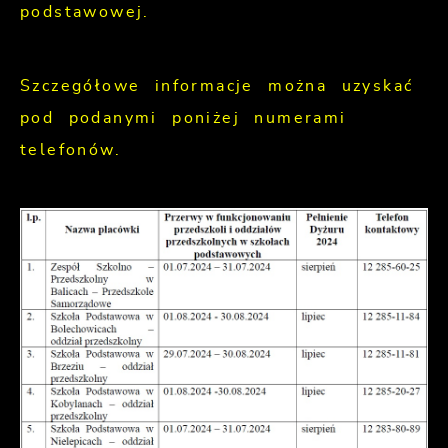
podstawowej.
Szczegółowe informacje można uzyskać
pod podanymi poniżej numerami
telefonów.