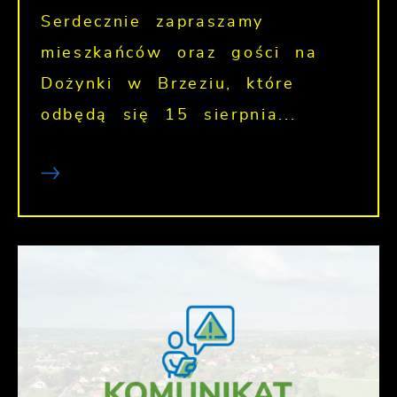
Serdecznie zapraszamy
mieszkańców oraz gości na
Dożynki w Brzeziu, które
odbędą się 15 sierpnia...