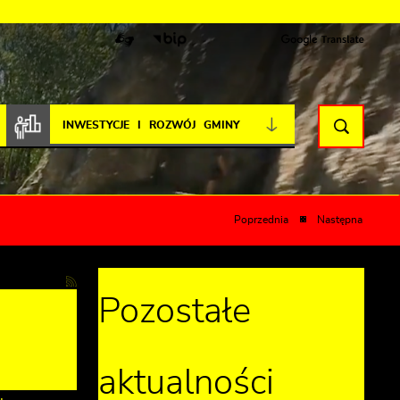
INWESTYCJE I ROZWÓJ GMINY
Poprzednia
Następna
Pozostałe
aktualności