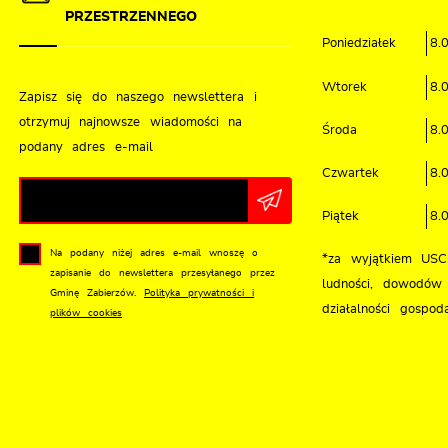
PRZESTRZENNEGO
Poniedziałek
8.
Wtorek
8.
Zapisz się do naszego newslettera i
otrzymuj najnowsze wiadomości na
Środa
8.
podany adres e-mail
Czwartek
8.
Piątek
8.
Na podany niżej adres e-mail wnoszę o
*za wyjątkiem USC,
zapisanie do newslettera przesyłanego przez
ludności, dowodów 
Gminę Zabierzów.
Polityka prywatności i
działalności gospoda
plików cookies