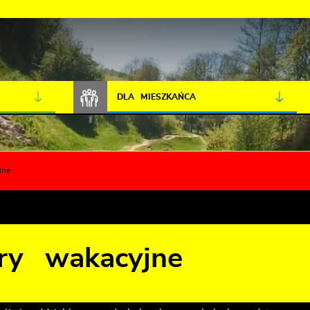
JAKOŚĆ POWIETRZA
LIVE CAMERA
DLA MIESZKAŃCA
jne
ry wakacyjne