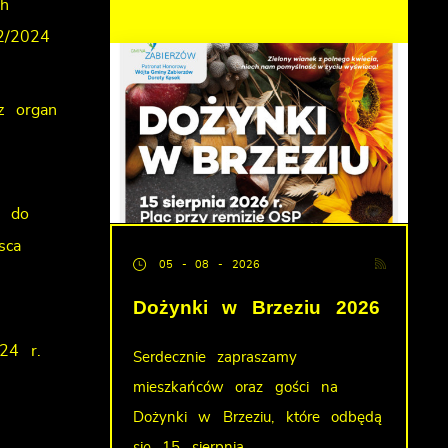
ch
2/2024
z organ
h do
sca
05 - 08 - 2026
Dożynki w Brzeziu 2026
24 r.
Serdecznie zapraszamy
mieszkańców oraz gości na
Dożynki w Brzeziu, które odbędą
się 15 sierpnia...