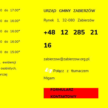
00 do 17.00*
URZĄD GMINY ZABIERZÓW
Rynek 1, 32-080 Zabierzów
00 do 16.00*
+48 12 285 21
00 do 16.00*
00 do 16.00*
16
00 do 15.00*
zabierzow@zabierzow.org.pl
 ewidencji
osobistych,
Połącz z tłumaczem
rczej
Migam
FORMULARZ
KONTAKTOWY