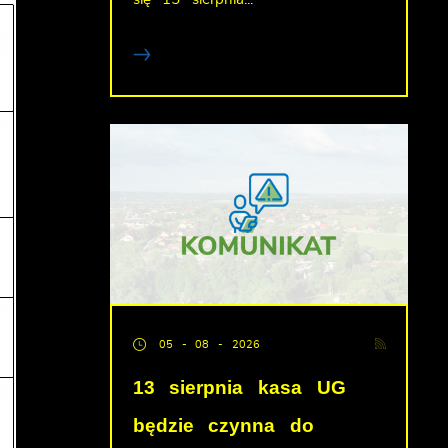
05 - 08 - 2026
13 sierpnia kasa UG
będzie czynna do