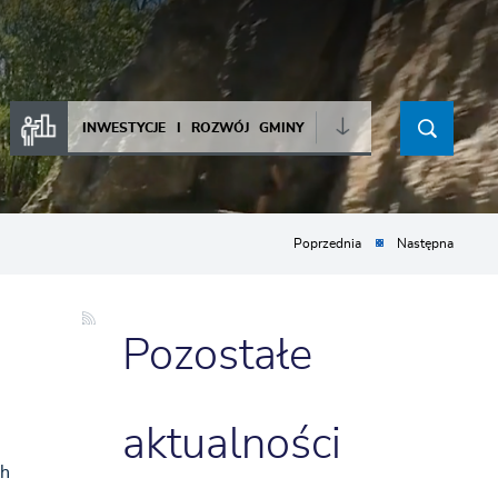
INWESTYCJE I ROZWÓJ GMINY
Poprzednia
Następna
Pozostałe
aktualności
ch