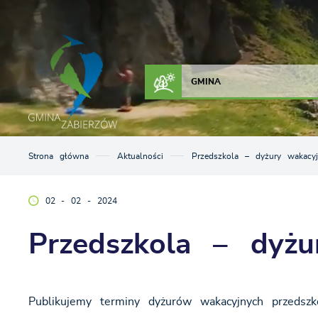
Przejdź do menu.
Przejdź do wyszukiwarki.
Przejdź do treści.
Przejdź do ustawień wielkości czcionki.
Włącz wersję kontrastową strony.
ZAŁATW SPRAWĘ
KONTAKT
GMINA
Strona główna
Aktualności
Przedszkola – dyżury wakacyj
02 - 02 - 2024
Przedszkola – dyżu
Publikujemy terminy dyżurów wakacyjnych przedszk