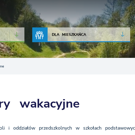
JAKOŚĆ POWIETRZA
LIVE CAMERA
DLA MIESZKAŃCA
ne
ry wakacyjne
oli i oddziałów przedszkolnych w szkołach podstawowy