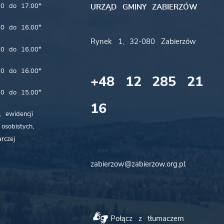
00 do 17.00*
URZĄD GMINY ZABIERZÓW
00 do 16.00*
Rynek 1, 32-080 Zabierzów
00 do 16.00*
00 do 16.00*
+48 12 285 21
00 do 15.00*
16
 ewidencji
osobistych,
rczej
zabierzow@zabierzow.org.pl
Połącz z tłumaczem