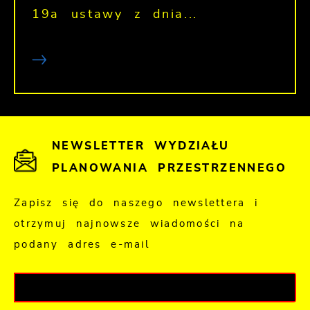
19a ustawy z dnia...
NEWSLETTER WYDZIAŁU
PLANOWANIA PRZESTRZENNEGO
Zapisz się do naszego newslettera i
otrzymuj najnowsze wiadomości na
podany adres e-mail