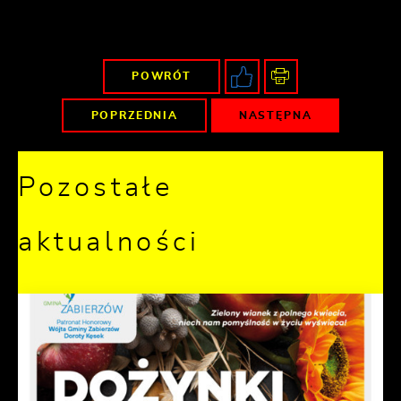
POWRÓT
POPRZEDNIA
NASTĘPNA
Pozostałe
aktualności