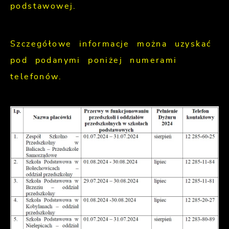
podstawowej.
Szczegółowe informacje można uzyskać
pod podanymi poniżej numerami
telefonów.