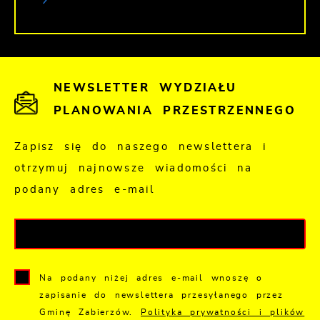
NEWSLETTER WYDZIAŁU
PLANOWANIA PRZESTRZENNEGO
Zapisz się do naszego newslettera i
otrzymuj najnowsze wiadomości na
podany adres e-mail
Na podany niżej adres e-mail wnoszę o
zapisanie do newslettera przesyłanego przez
Gminę Zabierzów.
Polityka prywatności i plików