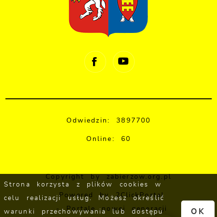
Odwiedzin: 3897700
Online: 60
Copyright by zabierzow.org.pl
Strona korzysta z plików cookies w
Powered by
2ClickPortal
celu realizacji usług. Możesz określić
- Portale nowej generacji
OK
warunki przechowywania lub dostępu