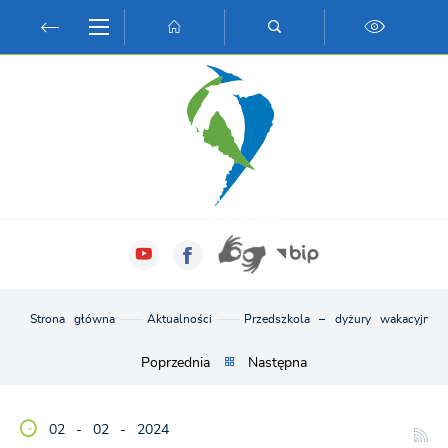
Przejdź do menu.
Przejdź do wyszukiwarki.
Przejdź do treści.
Przejdź do ustawień wielkości czcionki.
Włącz wersję kontrastową strony.
Strona główna
Aktualności
Przedszkola – dyżury wakacyjne
Poprzednia
Następna
02 - 02 - 2024