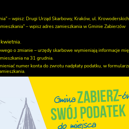
ania” – wpisz: Drugi Urząd Skarbowy, Kraków, ul. Krowoderskic
 zamieszkania” – wpisz adres zamieszkania w Gminie Zabierzów
kwietnia.
wego o zmianie – urzędy skarbowe wymieniają informacje mię
amieszkania na 31 grudnia.
 zmieniać numer konta do zwrotu nadpłaty podatku, w formular
amieszkania.