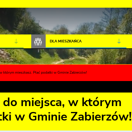
JAKOŚĆ POWIETRZA
LIVE CAMERA
DLA MIESZKAŃCA
 w którym mieszkasz. Płać podatki w Gminie Zabierzów!
 do miejsca, w którym
tki w Gminie Zabierzów!