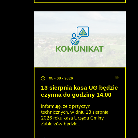
05 - 08 - 2026
13 sierpnia kasa UG będzie
czynna do godziny 14.00
Informuję, że z przyczyn
technicznych, w dniu 13 sierpnia
2026 roku kasa Urzędu Gminy
Zabierzów będzie...