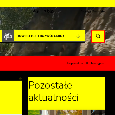
INWESTYCJE I ROZWÓJ GMINY
Poprzednia
Następna
Pozostałe
aktualności