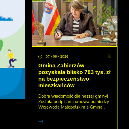
07 - 08 - 2026
Gmina Zabierzów
pozyskała blisko 783 tys. zł
na bezpieczeństwo
mieszkańców
Dobra wiadomość dla naszej gminy!
Została podpisana umowa pomiędzy
Wojewodą Małopolskim a Gminą...