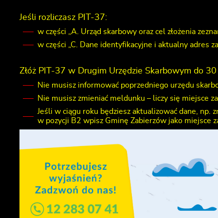
Jeśli rozliczasz PIT-37:
w części „A. Urząd skarbowy oraz cel złożenia zezn
w części „C. Dane identyfikacyjne i aktualny adres
Złóż PIT-37 w Drugim Urzędzie Skarbowym do 30 
Nie musisz informować poprzedniego urzędu skarbo
Nie musisz zmieniać meldunku – liczy się miejsce z
Jeśli w ciągu roku będziesz aktualizować dane, np.
w pozycji B2 wpisz Gminę Zabierzów jako miejsce z