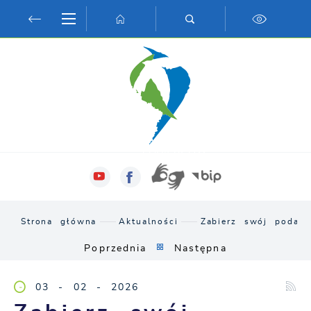
Przejdź do menu.
Przejdź do wyszukiwarki.
Przejdź do treści.
Przejdź do ustawień wielkości czcionki.
Włącz wersję kontrastową strony.
Strona główna
Aktualności
Zabierz swój podate
Poprzednia
Następna
03 - 02 - 2026