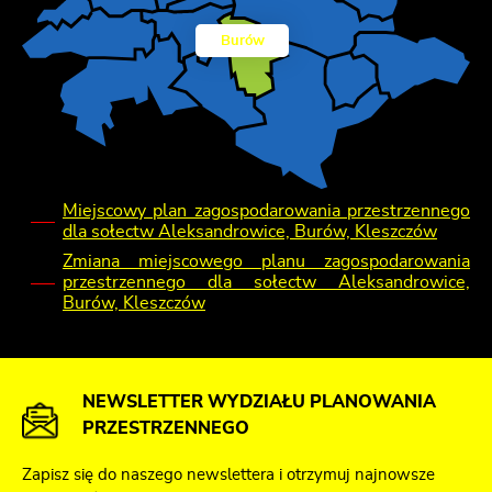
Burów
Miejscowy plan zagospodarowania przestrzennego
dla sołectw Aleksandrowice, Burów, Kleszczów
Zmiana miejscowego planu zagospodarowania
przestrzennego dla sołectw Aleksandrowice,
Burów, Kleszczów
NEWSLETTER WYDZIAŁU PLANOWANIA
PRZESTRZENNEGO
Zapisz się do naszego newslettera i otrzymuj najnowsze