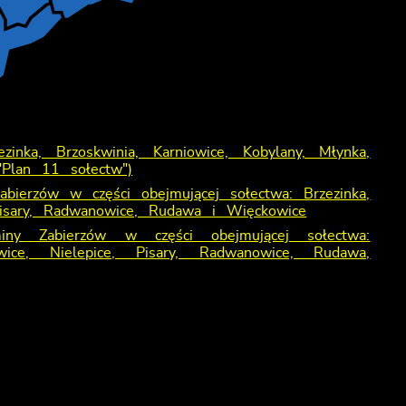
inka, Brzoskwinia, Karniowice, Kobylany, Młynka,
"Plan 11 sołectw")
bierzów w części obejmującej sołectwa: Brzezinka,
 Pisary, Radwanowice, Rudawa i Więckowice
iny Zabierzów w części obejmującej sołectwa:
owice, Nielepice, Pisary, Radwanowice, Rudawa,