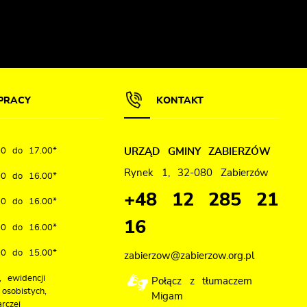
PRACY
KONTAKT
00 do 17.00*
URZĄD GMINY ZABIERZÓW
Rynek 1, 32-080 Zabierzów
00 do 16.00*
+48 12 285 21
00 do 16.00*
16
00 do 16.00*
00 do 15.00*
zabierzow@zabierzow.org.pl
 ewidencji
Połącz z tłumaczem
osobistych,
Migam
rczej