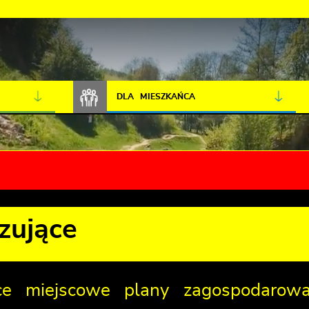
JAKOŚĆ POWIETRZA
LIVE CAMERA
DLA MIESZKAŃCA
zujące
ce miejscowe plany zagospodarowa