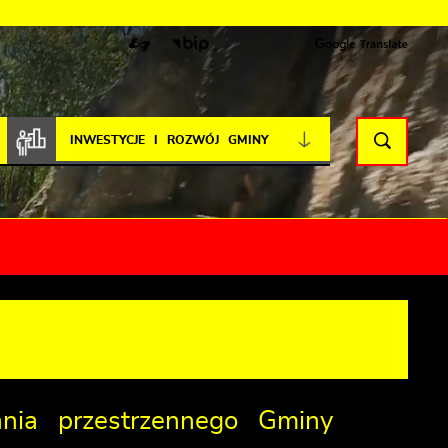
INWESTYCJE I ROZWÓJ GMINY
nia przestrzennego Gminy