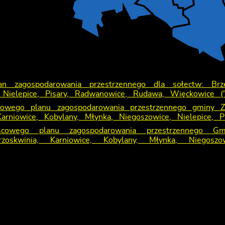
an zagospodarowania przestrzennego dla sołectw: Brzez
 Nielepice, Pisary, Radwanowice, Rudawa, Więckowice (
cowego planu zagospodarowania przestrzennego gminy Za
Karniowice, Kobylany, Młynka, Niegoszowice, Nielepice,
scowego planu zagospodarowania przestrzennego Gm
rzoskwinia, Karniowice, Kobylany, Młynka, Niegosz