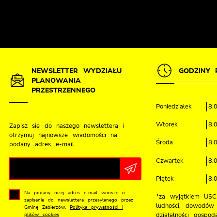
NEWSLETTER WYDZIAŁU
GODZINY 
PLANOWANIA
PRZESTRZENNEGO
Poniedziałek
8.
Wtorek
8.
Zapisz się do naszego newslettera i
otrzymuj najnowsze wiadomości na
Środa
8.
podany adres e-mail
Czwartek
8.
Piątek
8.
Na podany niżej adres e-mail wnoszę o
*za wyjątkiem USC,
zapisanie do newslettera przesyłanego przez
ludności, dowodów 
Gminę Zabierzów.
Polityka prywatności i
plików cookies
działalności gospoda