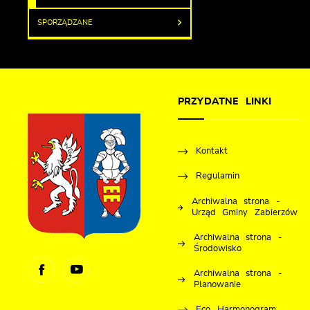
SPORZĄDZANE
PRZYDATNE LINKI
Kontakt
Regulamin
Archiwalna strona -
Urząd Gminy Zabierzów
Archiwalna strona -
Środowisko
Archiwalna strona -
Planowanie
Eco Harmonogram