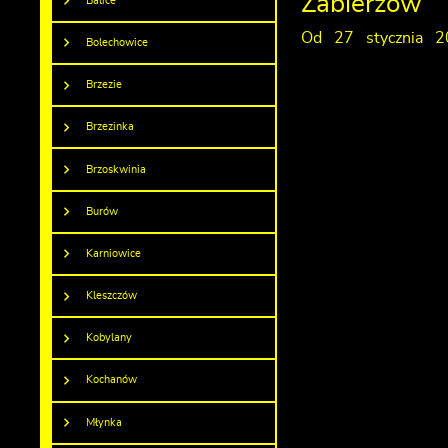
Zabierzów
Balice
Od 27 stycznia 2
Bolechowice
Brzezie
Brzezinka
Brzoskwinia
Burów
Karniowice
Kleszczów
Kobylany
Kochanów
Młynka