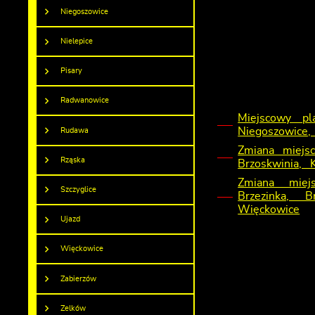
Niegoszowice
Nielepice
Pisary
Radwanowice
Miejscowy pl
Niegoszowice,
Rudawa
Zmiana miejs
Rząska
Brzoskwinia, 
Zmiana miej
Szczyglice
Brzezinka, B
Więckowice
Ujazd
Więckowice
Zabierzów
Zelków