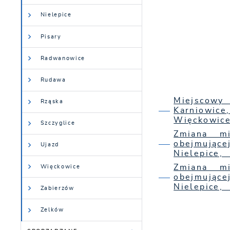
Nielepice
Pisary
Radwanowice
Rudawa
Miejscowy
Rząska
Karniowic
Więckowice
Szczyglice
Zmiana mi
obejmujące
Ujazd
Nielepice,
Zmiana mi
Więckowice
obejmujące
Nielepice,
Zabierzów
Zelków