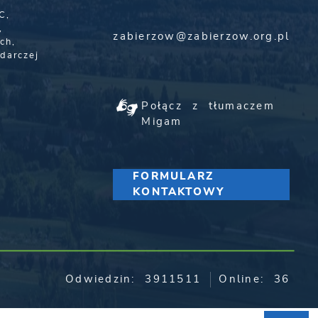
C,
,
zabierzow@zabierzow.org.pl
ch,
darczej
Połącz z tłumaczem
Migam
FORMULARZ
KONTAKTOWY
Odwiedzin: 3911511
Online: 36