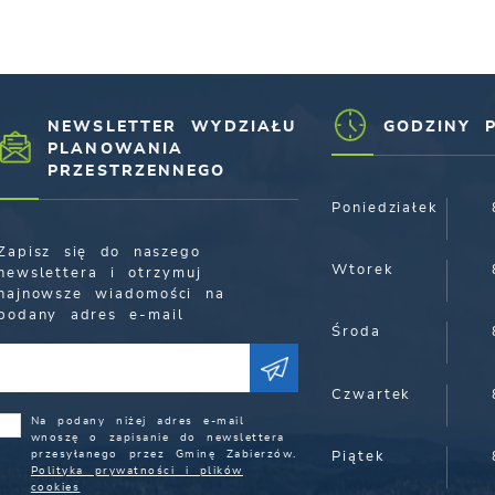
NEWSLETTER WYDZIAŁU
GODZINY 
PLANOWANIA
PRZESTRZENNEGO
Poniedziałek
Zapisz się do naszego
Wtorek
newslettera i otrzymuj
najnowsze wiadomości na
podany adres e-mail
Środa
Czwartek
Na podany niżej adres e-mail
wnoszę o zapisanie do newslettera
przesyłanego przez Gminę Zabierzów.
Piątek
Polityka prywatności i plików
cookies