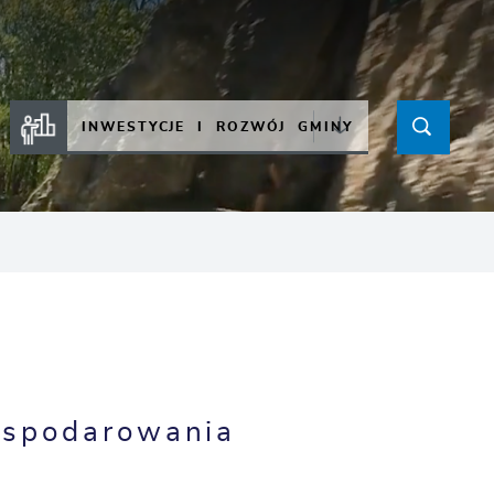
INWESTYCJE I ROZWÓJ GMINY
spodarowania