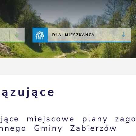
JAKOŚĆ POWIETRZA
LIVE CAMERA
DLA MIESZKAŃCA
ązujące
jące miejscowe plany zago
ennego Gminy Zabierzów