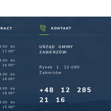
PRACY
KONTAKT
8.00 do
URZĄD GMINY
17.00*
ZABIERZÓW
8.00 do
16.00*
Rynek 1, 32-080
Zabierzów
8.00 do
16.00*
+48 12 285
8.00 do
16.00*
21 16
8.00 do
15.00*