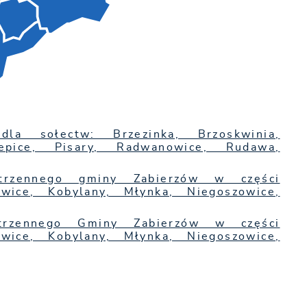
dla sołectw: Brzezinka, Brzoskwinia,
lepice, Pisary, Radwanowice, Rudawa,
strzennego gminy Zabierzów w części
owice, Kobylany, Młynka, Niegoszowice,
strzennego Gminy Zabierzów w części
owice, Kobylany, Młynka, Niegoszowice,