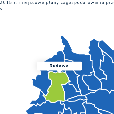
 2015 r. miejscowe plany zagospodarowania pr
ów
Rudawa