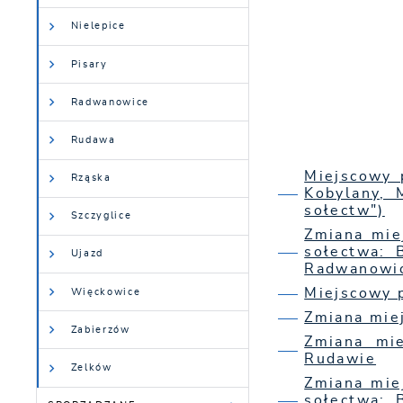
Nielepice
Pisary
Radwanowice
Rudawa
Miejscowy 
Rząska
Kobylany, 
sołectw")
Szczyglice
Zmiana mie
sołectwa: 
Ujazd
Radwanowic
Miejscowy 
Więckowice
Zmiana mie
Zabierzów
Zmiana mie
Rudawie
Zelków
Zmiana mie
sołectwa: 