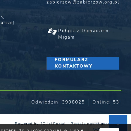
zabierzow@zabierzow.org.pl
,
h,
darczej
Połącz z tłumaczem
Migam
FORMULARZ
KONTAKTOWY
Odwiedzin: 3908025
Online: 53
Powered by
2ClickPortal
- Portale nowej generacji
 dostępu do plików cookies w Twojej