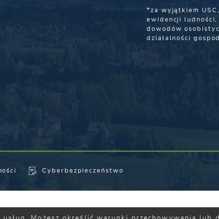
*za wyjątkiem USC
ewidencji ludności,
dowodów osobistyc
działalności gospo
ności
Cyberbezpieczeństwo
ji usług. Możesz określić warunki przechowywania lub