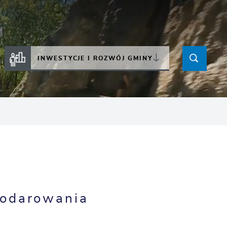
INWESTYCJE I ROZWÓJ GMINY
podarowania