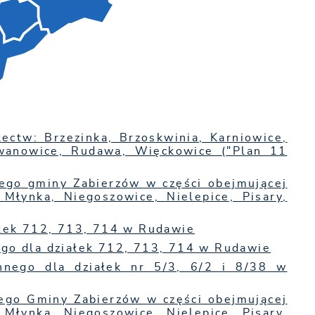
ectw: Brzezinka, Brzoskwinia, Karniowice,
dwanowice, Rudawa, Więckowice ("Plan 11
ego gminy Zabierzów w części obejmującej
 Młynka, Niegoszowice, Nielepice, Pisary,
ałek 712, 713, 714 w Rudawie
go dla działek 712, 713, 714 w Rudawie
nnego dla działek nr 5/3, 6/2 i 8/38 w
ego Gminy Zabierzów w części obejmującej
 Młynka, Niegoszowice, Nielepice, Pisary,