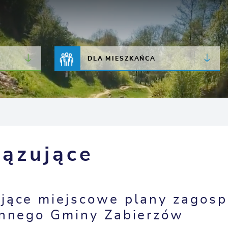
JAKOŚĆ POWIETRZA
LIVE CAMERA
DLA MIESZKAŃCA
ązujące
jące miejscowe plany zagos
ennego Gminy Zabierzów