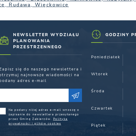
e, Rudawa, Więckowice
NEWSLETTER WYDZIAŁU
GODZINY P
PLANOWANIA
PRZESTRZENNEGO
Poniedziałek
Zapisz się do naszego newslettera i
Wtorek
otrzymuj najnowsze wiadomości na
podany adres e-mail
Środa
Czwartek
Na podany niżej adres e-mail wnoszę o
zapisanie do newslettera przesyłanego
przez Gminę Zabierzów.
Polityka
prywatności i plików cookies
Piątek