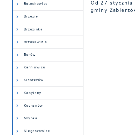
Od 27 stycznia
Bolechowice
gminy Zabierz
Brzezie
Brzezinka
Brzoskwinia
Burów
Karniowice
Kleszczów
Kobylany
Kochanów
Młynka
Niegoszowice