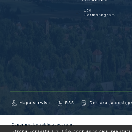
Eco
Harmonogram
Mapa serwisu
RSS
Deklaracja dostęp
Copyright by zabierzow.org.pl
Strona korzysta z plików cookies w celu realizac