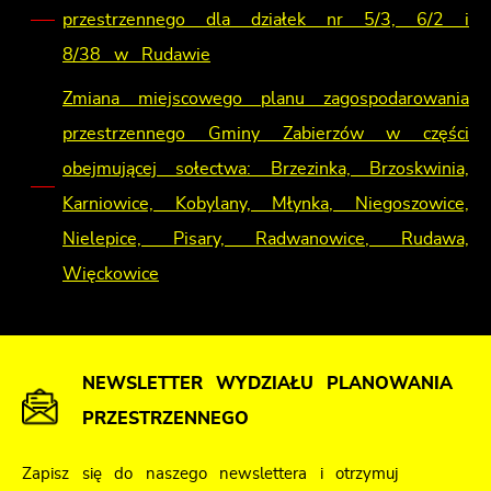
przestrzennego dla działek nr 5/3, 6/2 i
8/38 w Rudawie
Zmiana miejscowego planu zagospodarowania
przestrzennego Gminy Zabierzów w części
obejmującej sołectwa: Brzezinka, Brzoskwinia,
Karniowice, Kobylany, Młynka, Niegoszowice,
Nielepice, Pisary, Radwanowice, Rudawa,
Więckowice
NEWSLETTER WYDZIAŁU PLANOWANIA
PRZESTRZENNEGO
Zapisz się do naszego newslettera i otrzymuj