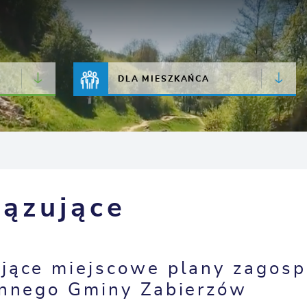
JAKOŚĆ POWIETRZA
LIVE CAMERA
DLA MIESZKAŃCA
ązujące
jące miejscowe plany zagos
ennego Gminy Zabierzów