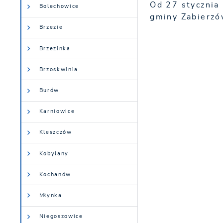
Od 27 stycznia
Bolechowice
gminy Zabierz
Brzezie
Brzezinka
Brzoskwinia
Burów
Karniowice
Kleszczów
Kobylany
Kochanów
Młynka
Niegoszowice