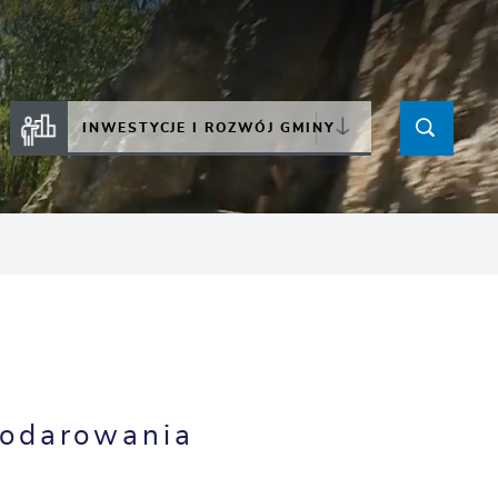
INWESTYCJE I ROZWÓJ GMINY
podarowania