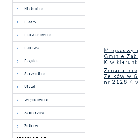
Nielepice
Pisary
Radwanowice
Rudawa
Miejscowy 
Gminie Zab
Rząska
K w kierun
Zmiana mie
Szczyglice
Zelków w G
nr 2128 K 
Ujazd
Więckowice
Zabierzów
Zelków