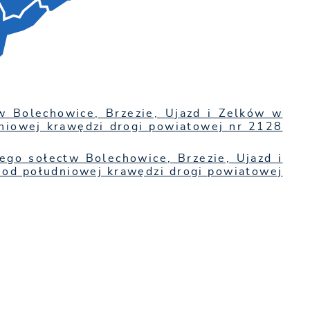
w Bolechowice, Brzezie, Ujazd i Zelków w
dniowej krawędzi drogi powiatowej nr 2128
go sołectw Bolechowice, Brzezie, Ujazd i
 od południowej krawędzi drogi powiatowej