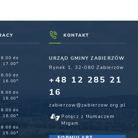
RACY
KONTAKT
8.00 do
URZĄD GMINY ZABIERZÓW
17.00*
Rynek 1, 32-080 Zabierzów
8.00 do
+48 12 285 21
16.00*
16
8.00 do
16.00*
zabierzow@zabierzow.org.pl
8.00 do
16.00*
Połącz z tłumaczem
Migam
8.00 do
15.00*
FORMULARZ