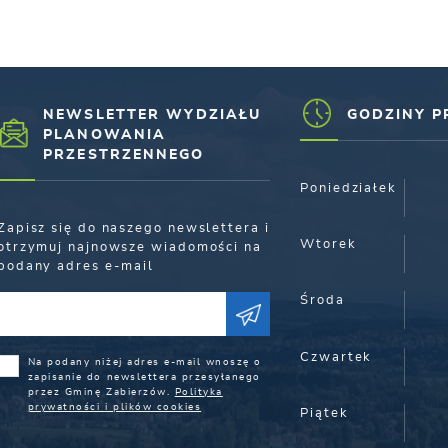
NEWSLETTER WYDZIAŁU
GODZINY P
PLANOWANIA
PRZESTRZENNEGO
Poniedziałek
Zapisz się do naszego newslettera i
Wtorek
otrzymuj najnowsze wiadomości na
podany adres e-mail
Środa
Czwartek
Na podany niżej adres e-mail wnoszę o
zapisanie do newslettera przesyłanego
przez Gminę Zabierzów.
Polityka
prywatności i plików cookies
Piątek