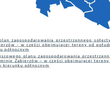
plan zagospodarowania przestrzennego sołect
ierzów - w części obejmującej tereny od połu
ku północnym
jscowego planu zagospodarowania przestrzenne
minie Zabierzów – w części obejmującej tereny
w kierunku północnym