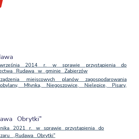
dawa
rześnia 2014 r. w sprawie przystąpienia do
ołectwa Rudawa w gminie Zabierzów
ądzenia miejscowych planów zagospodarowania
obylany, Młynka, Niegoszowice, Nielepice, Pisary,
awa Obrytki”
nika 2021 r. w sprawie przystąpienia do
szaru „Rudawa Obrytki”