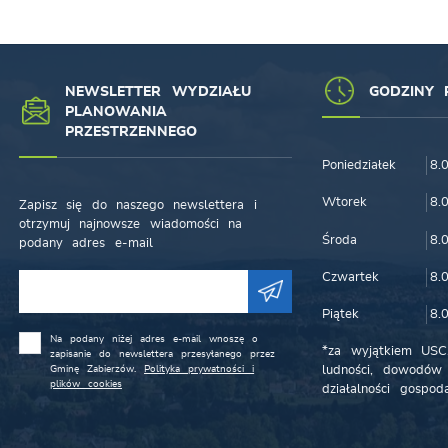
NEWSLETTER WYDZIAŁU
GODZINY 
PLANOWANIA
PRZESTRZENNEGO
Poniedziałek
8.
Wtorek
8.
Zapisz się do naszego newslettera i
otrzymuj najnowsze wiadomości na
Środa
8.
podany adres e-mail
Czwartek
8.
Piątek
8.
Na podany niżej adres e-mail wnoszę o
*za wyjątkiem USC,
zapisanie do newslettera przesyłanego przez
Gminę Zabierzów.
Polityka prywatności i
ludności, dowodów 
plików cookies
działalności gospoda