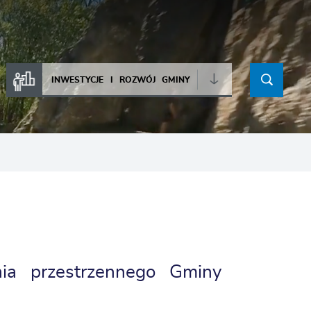
INWESTYCJE I ROZWÓJ GMINY
ia przestrzennego Gminy