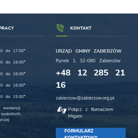
PRACY
KONTAKT
00 do 17.00*
URZĄD GMINY ZABIERZÓW
Rynek 1, 32-080 Zabierzów
00 do 16.00*
+48 12 285 21
00 do 16.00*
16
00 do 16.00*
00 do 15.00*
zabierzow@zabierzow.org.pl
 ewidencji
Połącz z tłumaczem
osobistych,
Migam
rczej
FORMULARZ
KONTAKTOWY