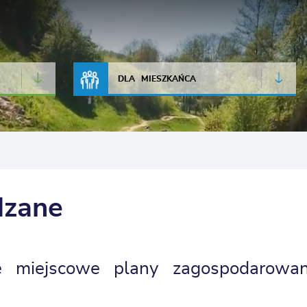
JAKOŚĆ POWIETRZA
LIVE CAMERA
DLA MIESZKAŃCA
dzane
e miejscowe plany zagospodarowan