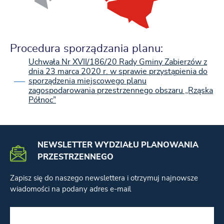
Procedura sporządzania planu:
Uchwała Nr XVII/186/20 Rady Gminy Zabierzów z
dnia 23 marca 2020 r. w sprawie przystąpienia do
sporządzenia miejscowego planu
zagospodarowania przestrzennego obszaru „Rząska
Północ”
NEWSLETTER WYDZIAŁU PLANOWANIA
PRZESTRZENNEGO
Zapisz się do naszego newslettera i otrzymuj najnowsze
wiadomości na podany adres e-mail