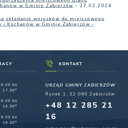
 sporządzenia miejscowego planu
chanów w Gminie Zabierzów
- 27.02.2024
na składanie wniosków do miejscowego
w i Kochanów w Gminie Zabierzów -
RACY
KONTAKT
8.00 do
URZĄD GMINY ZABIERZÓW
17.00*
Rynek 1, 32-080 Zabierzów
8.00 do
+48 12 285 21
16.00*
16
8.00 do
16.00*