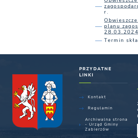
Obwieszcze
zagospodar
r.
Obwieszcze
planu zago
28.03.2024
Termin skł
PRZYDATNE
LINKI
Kontakt
Regulamin
Archiwalna strona
- Urząd Gminy
Zabierzów