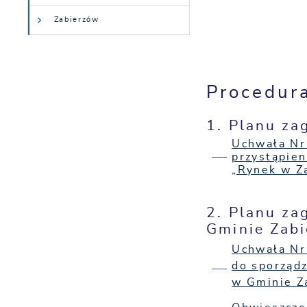
Zabierzów
Procedura
1. Planu za
Uchwała Nr
przystąpie
„Rynek w Z
2. Planu z
Gminie Zab
Uchwała Nr
do sporząd
w Gminie Z