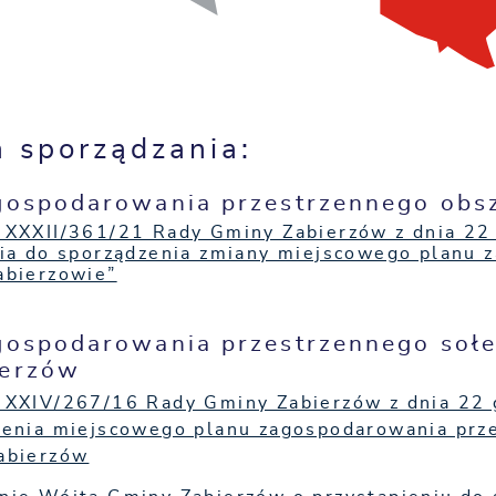
 sporządzania:
gospodarowania przestrzennego obs
 XXXII/361/21 Rady Gminy Zabierzów z dnia 22 
nia do sporządzenia zmiany miejscowego planu 
abierzowie”
agospodarowania przestrzennego soł
ierzów
 XXIV/267/16 Rady Gminy Zabierzów z dnia 22 g
zenia miejscowego planu zagospodarowania prz
abierzów