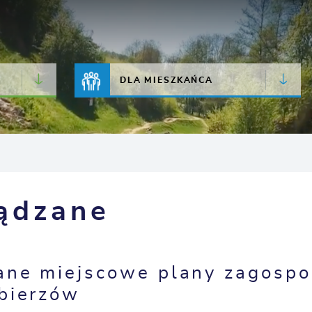
JAKOŚĆ POWIETRZA
LIVE CAMERA
DLA MIESZKAŃCA
ądzane
ane miejscowe plany zagospo
bierzów