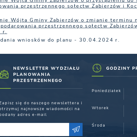
nie Wójta Gminy Zabierzów o przystąpieniu do
owania przestrzennego sołectw Zabierzów i Ko
nie Wójta Gminy Zabierzów o zmianie terminu 
spodarowania przestrzennego sołectw Zabierzó
 r.
adania wniosków do planu - 30.04.2024 r.
NEWSLETTER WYDZIAŁU
GODZINY P
PLANOWANIA
PRZESTRZENNEGO
Poniedziałek
Zapisz się do naszego newslettera i
Wtorek
otrzymuj najnowsze wiadomości na
podany adres e-mail
Środa