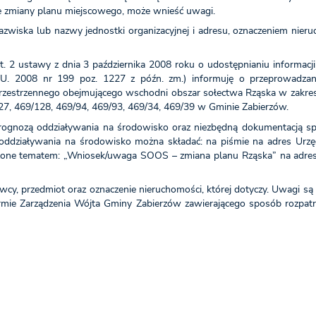
ie zmiany planu miejscowego, może wnieść uwagi.
azwiska lub nazwy jednostki organizacyjnej i adresu, oznaczeniem nier
ust. 2 ustawy z dnia 3 października 2008 roku o udostępnianiu informac
U. 2008 nr 199 poz. 1227 z późn. zm.) informuję o przeprowadzan
estrzennego obejmującego wschodni obszar sołectwa Rząska w zakresie
/127, 469/128, 469/94, 469/93, 469/34, 469/39 w Gminie Zabierzów.
rognozą oddziaływania na środowisko oraz niezbędną dokumentacją s
ddziaływania na środowisko można składać: na piśmie na adres Urzę
trzone tematem: „Wniosek/uwaga SOOS – zmiana planu Rząska” na adres
cy, przedmiot oraz oznaczenie nieruchomości, której dotyczy. Uwagi s
rmie Zarządzenia Wójta Gminy Zabierzów zawierającego sposób rozpatrz