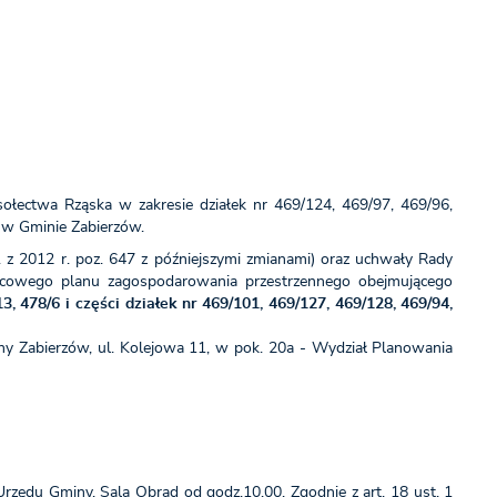
łectwa Rząska w zakresie działek nr 469/124, 469/97, 469/96,
9 w Gminie Zabierzów.
 z 2012 r. poz. 647 z późniejszymi zmianami) oraz uchwały Rady
scowego planu zagospodarowania przestrzennego obejmującego
, 478/6 i części działek nr 469/101, 469/127, 469/128, 469/94,
iny Zabierzów, ul. Kolejowa 11, w pok. 20a - Wydział Planowania
zędu Gminy, Sala Obrad od godz.10.00. Zgodnie z art. 18 ust. 1