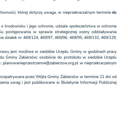
uchomości, której dotyczy uwaga, w nieprzekraczalnym terminie
do
ji o środowisku i jego ochronie, udziale społeczeństwa w ochronie
iu postępowania w sprawie strategicznej oceny oddziaływania
 działek nr 469/124, 469/97, 469/96, 469/95, 469/132, 469/129,
prawy jest możliwe w siedzibie Urzędu Gminy w godzinach pracy
du Gminy Zabierzów; osobiście do protokołu w siedzibie Urzędu
: planowanieprzestrzenne@zabierzow.org.pl w nieprzekraczalnym
ą rozpatrywane przez Wójta Gminy Zabierzów w terminie 21 dni od
enia uwag i jest publikowane w Biuletynie Informacji Publicznej