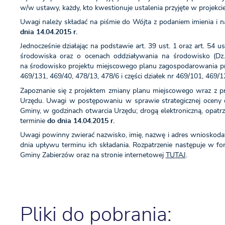
w/w ustawy, każdy, kto kwestionuje ustalenia przyjęte w projekc
Uwagi należy składać na piśmie do Wójta z podaniem imienia i n
dnia 14.04.2015 r.
Jednocześnie działając na podstawie art. 39 ust. 1 oraz art. 54 
środowiska oraz o ocenach oddziaływania na środowisko (Dz.
na środowisko projektu miejscowego planu zagospodarowania prz
469/131, 469/40, 478/13, 478/6 i części działek nr 469/101, 469
Zapoznanie się z projektem zmiany planu miejscowego wraz z p
Urzędu. Uwagi w postępowaniu w sprawie strategicznej oceny o
Gminy, w godzinach otwarcia Urzędu; drogą elektroniczną, opa
terminie
do dnia 14.04.2015 r.
Uwagi powinny zwierać nazwisko, imię, nazwę i adres wnioskodaw
dnia upływu terminu ich składania. Rozpatrzenie następuje w fo
Gminy Zabierzów oraz na stronie internetowej
TUTAJ
.
Pliki do pobrania: