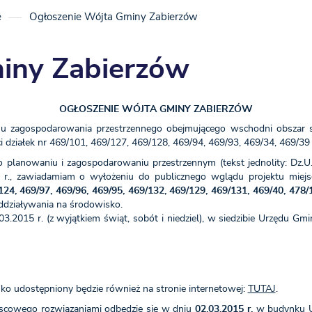
e
Ogłoszenie Wójta Gminy Zabierzów
iny Zabierzów
OGŁOSZENIE WÓJTA GMINY ZABIERZÓW
u zagospodarowania przestrzennego obejmującego wschodni obszar so
ci działek nr 469/101, 469/127, 469/128, 469/94, 469/93, 469/34, 469/3
 planowaniu i zagospodarowaniu przestrzennym (tekst jednolity: Dz.U.
 r., zawiadamiam o wyłożeniu do publicznego wglądu projektu miej
, 469/97, 469/96, 469/95, 469/132, 469/129, 469/131, 469/40, 478/13
ddziaływania na środowisko.
3.2015 r. (z wyjątkiem świąt, sobót i niedziel), w siedzibie Urzędu Gm
ko udostępniony będzie również na stronie internetowej:
TUTAJ
.
ejscowego rozwiązaniami odbędzie się w dniu
02.03.2015 r.
w budynku Ur