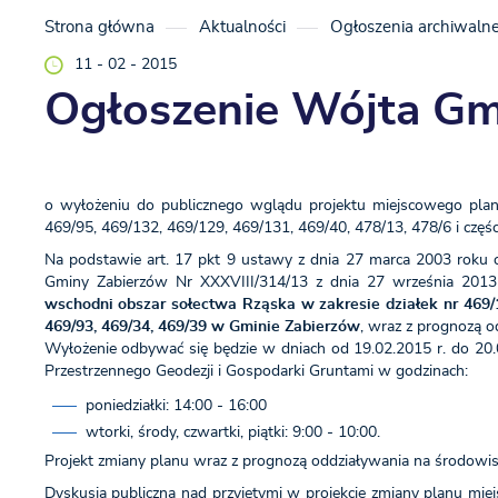
Strona główna
Aktualności
Ogłoszenia archiwaln
11 - 02 - 2015
Ogłoszenie Wójta Gm
o wyłożeniu do publicznego wglądu projektu miejscowego plan
469/95, 469/132, 469/129, 469/131, 469/40, 478/13, 478/6 i częś
Na podstawie art. 17 pkt 9 ustawy z dnia 27 marca 2003 roku o
Gminy Zabierzów Nr XXXVIII/314/13 z dnia 27 września 2013
wschodni obszar sołectwa Rząska w zakresie działek nr 469/124
469/93, 469/34, 469/39 w Gminie Zabierzów
, wraz z prognozą o
Wyłożenie odbywać się będzie w dniach od 19.02.2015 r. do 20.0
Przestrzennego Geodezji i Gospodarki Gruntami w godzinach:
poniedziałki: 14:00 - 16:00
wtorki, środy, czwartki, piątki: 9:00 - 10:00.
Projekt zmiany planu wraz z prognozą oddziaływania na środowis
Dyskusja publiczna nad przyjętymi w projekcie zmiany planu mi