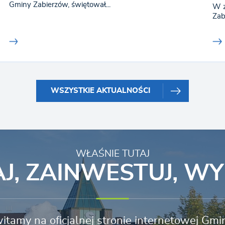
Gminy Zabierzów, świętował...
W z
Zab
WSZYSTKIE AKTUALNOŚCI
WŁAŚNIE TUTAJ
AJ, ZAINWESTUJ, W
itamy na oficjalnej stronie internetowej Gm