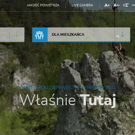
JAKOŚĆ POWIETRZA
LIVE CAMERA
DLA MIESZKAŃCA
ZAMIESZKAJ ZAINWESTUJ WYPOCZYWAJ
Właśnie
Tutaj