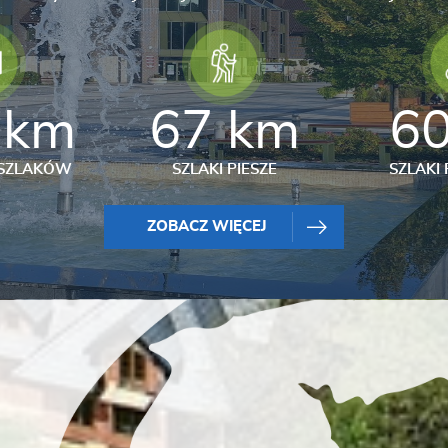
 km
67 km
6
 SZLAKÓW
SZLAKI PIESZE
SZLAK
ZOBACZ WIĘCEJ