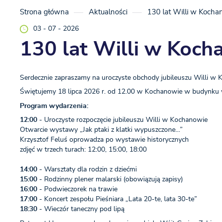
Strona główna
Aktualności
130 lat Willi w Kochan
03 - 07 - 2026
130 lat Willi w Koch
Serdecznie zapraszamy na uroczyste obchody jubileuszu Willi w 
Świętujemy 18 lipca 2026 r. od 12.00 w Kochanowie w budynku will
Program wydarzenia:
12:00
- Uroczyste rozpoczęcie jubileuszu Willi w Kochanowie
Otwarcie wystawy „Jak ptaki z klatki wypuszczone…”
Krzysztof Feluś oprowadza po wystawie historycznych
zdjęć w trzech turach: 12:00, 15:00, 18:00
14:00 -
Warsztaty dla rodzin z dziećmi
15:00
- Rodzinny plener malarski (obowiązują zapisy)
16:00
- Podwieczorek na trawie
17:00
- Koncert zespołu Pieśniara „Lata 20-te, lata 30-te”
18:30
- Wieczór taneczny pod lipą