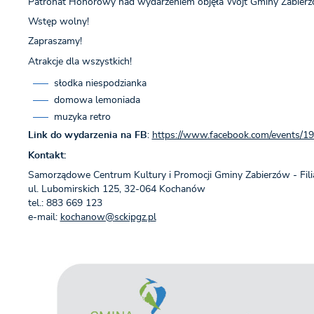
Patronat Honorowy nad wydarzeniem objęła Wójt Gminy Zabier
Wstęp wolny!
Zapraszamy!
Atrakcje dla wszystkich!
słodka niespodzianka
domowa lemoniada
muzyka retro
Link do wydarzenia na FB
:
https://www.facebook.com/events/
Kontakt:
Samorządowe Centrum Kultury i Promocji Gminy Zabierzów - Fil
ul. Lubomirskich 125, 32-064 Kochanów
tel.: 883 669 123
e-mail:
kochanow@sckipgz.pl