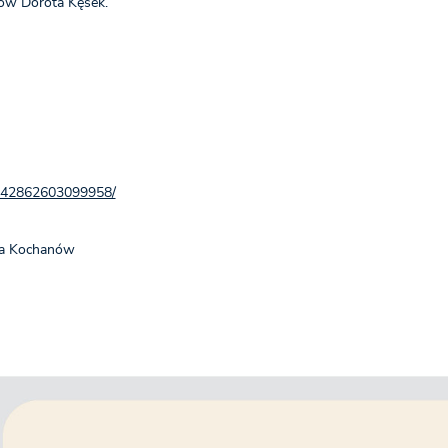
zów Dorota Kęsek.
1942862603099958/
ia Kochanów